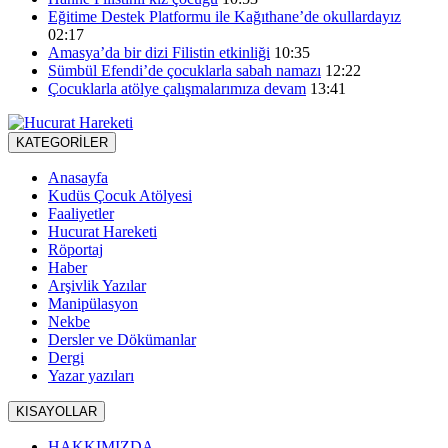
Eğitime Destek Platformu ile Kağıthane’de okullardayız
02:17
Amasya’da bir dizi Filistin etkinliği
10:35
Sümbül Efendi’de çocuklarla sabah namazı
12:22
Çocuklarla atölye çalışmalarımıza devam
13:41
KATEGORİLER
Anasayfa
Kudüs Çocuk Atölyesi
Faaliyetler
Hucurat Hareketi
Röportaj
Haber
Arşivlik Yazılar
Manipülasyon
Nekbe
Dersler ve Dökümanlar
Dergi
Yazar yazıları
KISAYOLLAR
HAKKIMIZDA