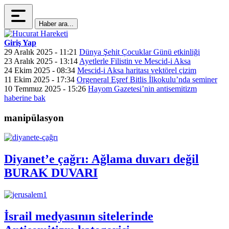
Haber ara...
Giriş Yap
29 Aralık 2025 - 11:21
Dünya Şehit Çocuklar Günü etkinliği
23 Aralık 2025 - 13:14
Ayetlerle Filistin ve Mescid-i Aksa
24 Ekim 2025 - 08:34
Mescid-i Aksa haritası vektörel çizim
11 Ekim 2025 - 17:34
Orgeneral Eşref Bitlis İlkokulu’nda seminer
10 Temmuz 2025 - 15:26
Hayom Gazetesi’nin antisemitizm
haberine bak
manipülasyon
Diyanet’e çağrı: Ağlama duvarı değil
BURAK DUVARI
İsrail medyasının sitelerinde