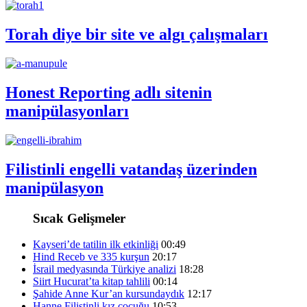
Torah diye bir site ve algı çalışmaları
Honest Reporting adlı sitenin
manipülasyonları
Filistinli engelli vatandaş üzerinden
manipülasyon
Sıcak Gelişmeler
Kayseri’de tatilin ilk etkinliği
00:49
Hind Receb ve 335 kurşun
20:17
İsrail medyasında Türkiye analizi
18:28
Siirt Hucurat’ta kitap tahlili
00:14
Şahide Anne Kur’an kursundaydık
12:17
Hanne Filistinli kız çocuğu
10:53