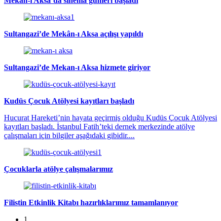
Mekân-ı Aksâ’da sinema günleri başladı
Sultangazi’de Mekân-ı Aksa açılışı yapıldı
Sultangazi’de Mekan-ı Aksa hizmete giriyor
Kudüs Çocuk Atölyesi kayıtları başladı
Hucurat Hareketi’nin hayata geçirmiş olduğu Kudüs Çocuk Atölyesi
kayıtları başladı. İstanbul Fatih’teki dernek merkezinde atölye
çalışmaları için bilgiler aşağıdaki gibidir....
Çocuklarla atölye çalışmalarımız
Filistin Etkinlik Kitabı hazırlıklarımız tamamlanıyor
1