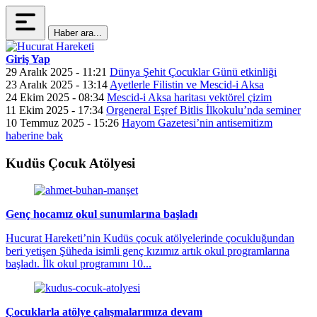
Haber ara...
Giriş Yap
29 Aralık 2025 - 11:21
Dünya Şehit Çocuklar Günü etkinliği
23 Aralık 2025 - 13:14
Ayetlerle Filistin ve Mescid-i Aksa
24 Ekim 2025 - 08:34
Mescid-i Aksa haritası vektörel çizim
11 Ekim 2025 - 17:34
Orgeneral Eşref Bitlis İlkokulu’nda seminer
10 Temmuz 2025 - 15:26
Hayom Gazetesi’nin antisemitizm
haberine bak
Kudüs Çocuk Atölyesi
Genç hocamız okul sunumlarına başladı
Hucurat Hareketi’nin Kudüs çocuk atölyelerinde çocukluğundan
beri yetişen Şüheda isimli genç kızımız artık okul programlarına
başladı. İlk okul programını 10...
Çocuklarla atölye çalışmalarımıza devam