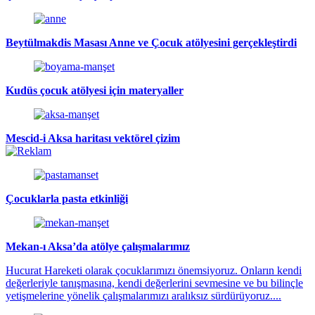
Beytülmakdis Masası Anne ve Çocuk atölyesini gerçekleştirdi
Kudüs çocuk atölyesi için materyaller
Mescid-i Aksa haritası vektörel çizim
Çocuklarla pasta etkinliği
Mekan-ı Aksa’da atölye çalışmalarımız
Hucurat Hareketi olarak çocuklarımızı önemsiyoruz. Onların kendi
değerleriyle tanışmasına, kendi değerlerini sevmesine ve bu bilinçle
yetişmelerine yönelik çalışmalarımızı aralıksız sürdürüyoruz....