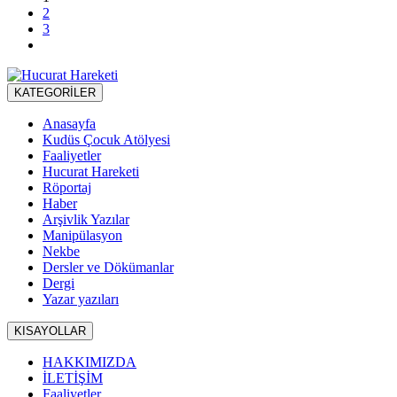
2
3
KATEGORİLER
Anasayfa
Kudüs Çocuk Atölyesi
Faaliyetler
Hucurat Hareketi
Röportaj
Haber
Arşivlik Yazılar
Manipülasyon
Nekbe
Dersler ve Dökümanlar
Dergi
Yazar yazıları
KISAYOLLAR
HAKKIMIZDA
İLETİŞİM
Faaliyetler