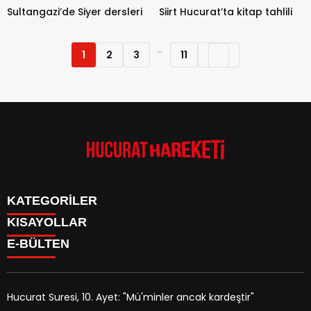
Sultangazi’de Siyer dersleri
Siirt Hucurat’ta kitap tahlili
...
1
2
3
11
KATEGORİLER
KISAYOLLAR
Anasayfa
E-BÜLTEN
Kudüs Çocuk Atölyesi
HAKKIMIZDA
Faaliyetler
İLETİŞİM
Hucurat Hareketi
Faaliyetler
Röportaj
Hucurat Suresi, 10. Ayet: "Mü'minler ancak kardeştir"
Haber