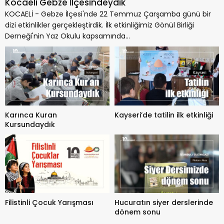
Kocaeli Gebze İlçesindeydik
KOCAELİ - Gebze İlçesi'nde 22 Temmuz Çarşamba günü bir
dizi etkinlikler gerçekleştirdik. İlk etkinliğimiz Gönül Birliği
Derneği'nin Yaz Okulu kapsamında...
Karınca Kuran
Kayseri’de tatilin ilk etkinliği
Kursundaydık
Filistinli Çocuk Yarışması
Hucuratın siyer derslerinde
dönem sonu