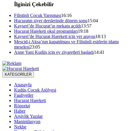
İlginizi Çekebilir
Filistinli Çocuk Yarışması
16:16
Hucuratın siyer derslerinde dönem sonu
15:04
Kayseri’de Hucurat’ın mekanı açıldı
13:57
Hucurat Hareketi okul programları
19:18
Kayseri’de Hucurat Hareketi için yer arayışı
18:13
Mescid-i Aksa’nın kapatılması ve Filistinli esirlerin idamı
meselesi
23:05
Anne Yani Kudüs için ev ziyaretleri başladı
14:41
KATEGORİLER
Anasayfa
Kudüs Çocuk Atölyesi
Faaliyetler
Hucurat Hareketi
Röportaj
Haber
Arşivlik Yazılar
Manipülasyon
Nekbe