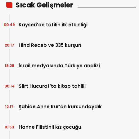
Sıcak Gelişmeler
Kayseri’de tatilin ilk etkinliği
00:49
Hind Receb ve 335 kurşun
20:17
İsrail medyasında Türkiye analizi
18:28
Siirt Hucurat’ta kitap tahlili
00:14
Şahide Anne Kur’an kursundaydık
12:17
Hanne Filistinli kız çocuğu
10:53