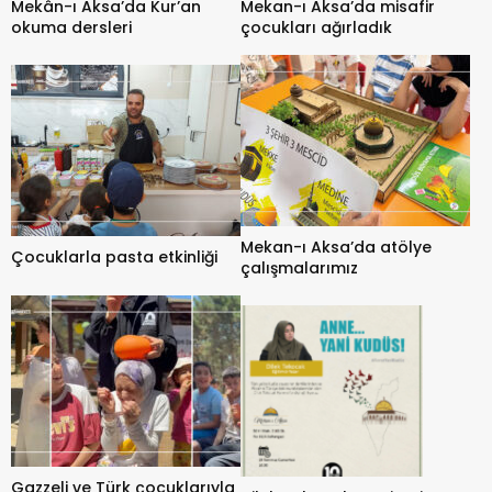
Mekân-ı Aksa’da Kur’an
Mekan-ı Aksa’da misafir
okuma dersleri
çocukları ağırladık
Mekan-ı Aksa’da atölye
Çocuklarla pasta etkinliği
çalışmalarımız
Gazzeli ve Türk çocuklarıyla