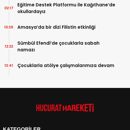
Eğitime Destek Platformu ile Kağıthane’de
02:17
okullardayız
Amasya’da bir dizi Filistin etkinliği
10:35
Sümbül Efendi’de çocuklarla sabah
12:22
namazı
Çocuklarla atölye çalışmalarımıza devam
13:41
KATEGORİLER