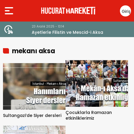
Giriş
Yap
23 Aralık 2025 - 13:14
Ayetlerle Filistin ve Mescid-i Aksa
mekanı aksa
Çocuklarla Ramazan
Sultangazi’de Siyer dersleri
etkinliklerimiz