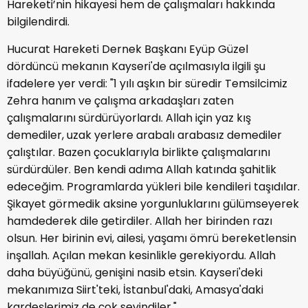
Hareketi’nin hikayesi hem de çalışmaları hakkında
bilgilendirdi.
Hucurat Hareketi Dernek Başkanı Eyüp Güzel
dördüncü mekanın Kayseri'de açılmasıyla ilgili şu
ifadelere yer verdi: "1 yılı aşkın bir süredir Temsilcimiz
Zehra hanım ve çalışma arkadaşları zaten
çalışmalarını sürdürüyorlardı. Allah için yaz kış
demediler, uzak yerlere arabalı arabasız demediler
çalıştılar. Bazen çocuklarıyla birlikte çalışmalarını
sürdürdüler. Ben kendi adıma Allah katında şahitlik
edeceğim. Programlarda yükleri bile kendileri taşıdılar.
Şikayet görmedik aksine yorgunluklarını gülümseyerek
hamdederek dile getirdiler. Allah her birinden razı
olsun. Her birinin evi, ailesi, yaşamı ömrü bereketlensin
inşallah. Açılan mekan kesinlikle gerekiyordu. Allah
daha büyüğünü, genişini nasib etsin. Kayseri'deki
mekanımıza Siirt'teki, İstanbul'daki, Amasya'daki
kardeşlerimiz de çok sevindiler."