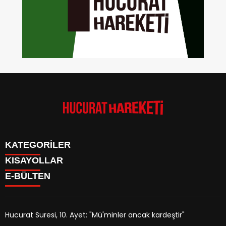
KATEGORİLER
KISAYOLLAR
Anasayfa
E-BÜLTEN
Kudüs Çocuk Atölyesi
HAKKIMIZDA
Faaliyetler
İLETİŞİM
Hucurat Hareketi
Faaliyetler
Röportaj
Hucurat Suresi, 10. Ayet: "Mü'minler ancak kardeştir"
Haber