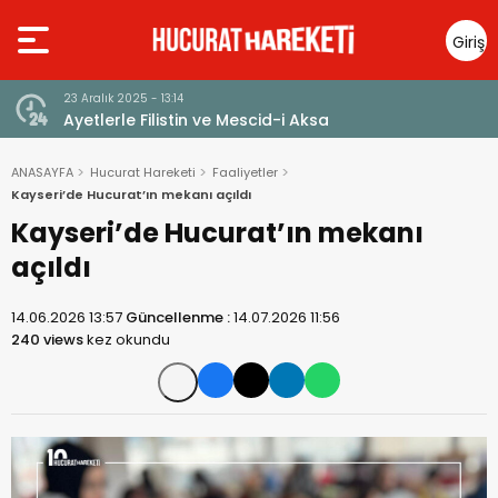
Giriş
Yap
23 Aralık 2025 - 13:14
Ayetlerle Filistin ve Mescid-i Aksa
ANASAYFA
Hucurat Hareketi
Faaliyetler
Kayseri’de Hucurat’ın mekanı açıldı
Kayseri’de Hucurat’ın mekanı
açıldı
14.06.2026 13:57
Güncellenme :
14.07.2026 11:56
240 views
kez okundu