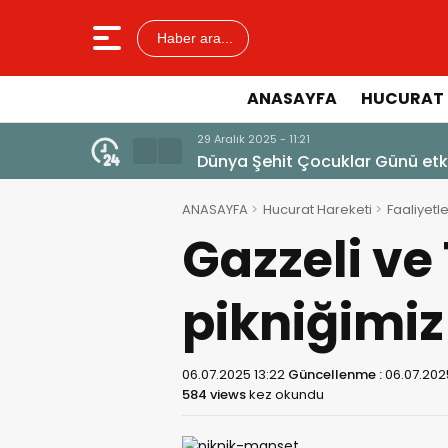
Haber ara...
ANASAYFA
HUCURAT 
23 Aralık 2025 
Ayetlerle 
ANASAYFA
Hucurat Hareketi
Faaliyetle
Gazzeli ve
pikniğimiz
06.07.2025 13:22
Güncellenme :
06.07.202
584 views
kez okundu