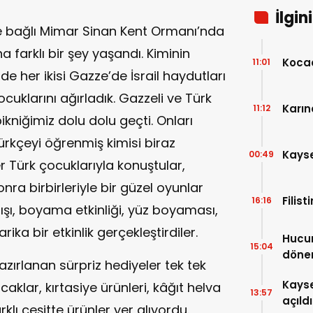
İlgin
ne bağlı Mimar Sinan Kent Ormanı’nda
farklı bir şey yaşandı. Kiminin
Kocae
11:01
de her ikisi Gazze’de İsrail haydutları
ocuklarını ağırladık. Gazzeli ve Türk
Karın
11:12
pikniğimiz dolu dolu geçti. Onları
i Türkçeyi öğrenmiş kimisi biraz
Kayser
00:49
 Türk çocuklarıyla konuştular,
onra birbirleriyle bir güzel oyunlar
Filis
16:16
ışı, boyama etkinliği, yüz boyaması,
rika bir etkinlik gerçekleştirdiler.
Hucur
15:04
döne
azırlanan sürpriz hediyeler tek tek
Kayse
caklar, kırtasiye ürünleri, kâğıt helva
13:57
açıldı
klı çeşitte ürünler yer alıyordu.