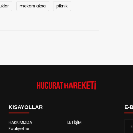
uklar
mekanı aksa
piknik
KISAYOLLAR
E-
HAKKIMIZDA
İLETİŞİM
Faaliyetler