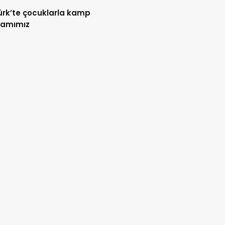
rk’te çocuklarla kamp
ramımız