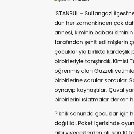
İSTANBUL – Sultangazi İlçesi’
dün her zamankinden çok daha 
annesi, kiminin babası kiminin 
tarafından şehit edilmişlerin ç
çocuklarıyla birlikte kardeşlik 
birbirleriyle tanıştırdık. Kimis
öğrenmiş olan Gazzeli yetimler
birbirlerine sorular sordular. S
oynayıp kaynaştılar. Çuval yar
birbirlerini ıslatmalar derken ha
Piknik sonunda çocuklar için h
dağıtıldı. Paket içerisinde oyun
gibi yiyeceklerden oluşan 10 far