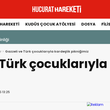
HAREKETI
KUDÜS ÇOCUK ATÖLYESI
DOSYA
FILI
- 13:14
Filistin ve Mescid-i Aksa
r
Gazzeli ve Türk çocuklarıyla kardeşlik pikniğimiz
 Türk çocuklarıyla
5 13:25