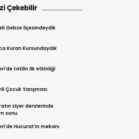
izi Çekebilir
li Gebze İlçesindeydik
ca Kuran Kursundaydık
i’de tatilin ilk etkinliği
tinli Çocuk Yarışması
atın siyer derslerinde
m sonu
ri’de Hucurat’ın mekanı