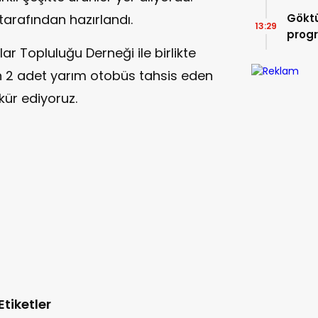
tarafından hazırlandı.
Göktü
13:29
prog
lar Topluluğu Derneği ile birlikte
in 2 adet yarım otobüs tahsis eden
kür ediyoruz.
Etiketler