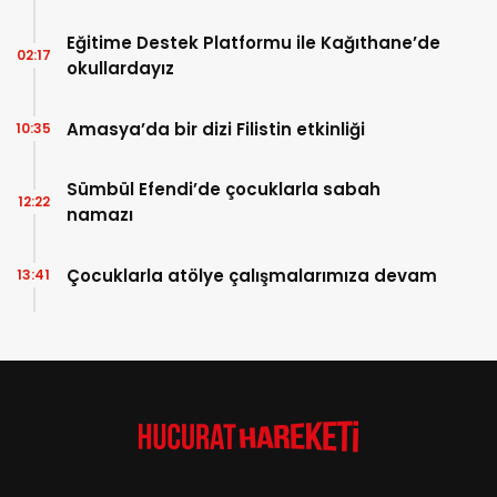
Eğitime Destek Platformu ile Kağıthane’de
02:17
okullardayız
Amasya’da bir dizi Filistin etkinliği
10:35
Sümbül Efendi’de çocuklarla sabah
12:22
namazı
Çocuklarla atölye çalışmalarımıza devam
13:41