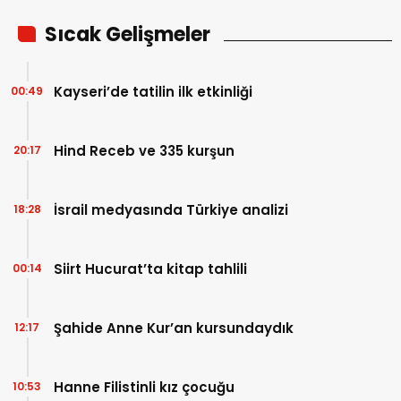
Sıcak Gelişmeler
Kayseri’de tatilin ilk etkinliği
00:49
Hind Receb ve 335 kurşun
20:17
İsrail medyasında Türkiye analizi
18:28
Siirt Hucurat’ta kitap tahlili
00:14
Şahide Anne Kur’an kursundaydık
12:17
Hanne Filistinli kız çocuğu
10:53