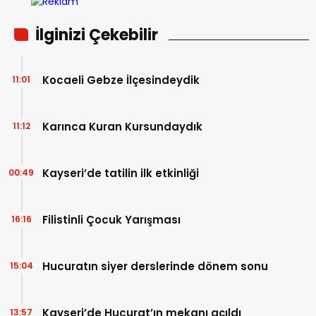
İlginizi Çekebilir
Kocaeli Gebze İlçesindeydik
11:01
Karınca Kuran Kursundaydık
11:12
Kayseri’de tatilin ilk etkinliği
00:49
Filistinli Çocuk Yarışması
16:16
Hucuratın siyer derslerinde dönem sonu
15:04
Kayseri’de Hucurat’ın mekanı açıldı
13:57