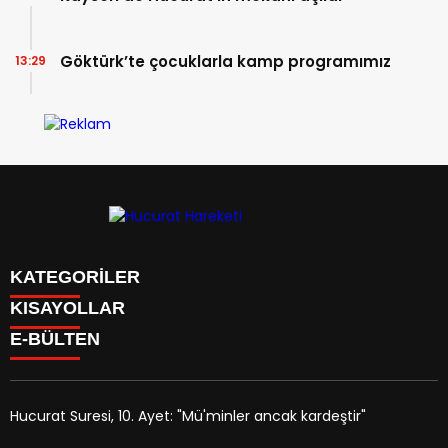
Göktürk’te çocuklarla kamp programımız
13:29
KATEGORİLER
KISAYOLLAR
Anasayfa
E-BÜLTEN
Kudüs Çocuk Atölyesi
HAKKIMIZDA
Faaliyetler
İLETİŞİM
Hucurat Hareketi
Faaliyetler
Röportaj
Hucurat Suresi, 10. Ayet: "Mü'minler ancak kardeştir"
Haber
hucurathareketi.com
e-bültenine abone olarak, tarafınıza