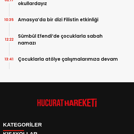
okullardayız
Amasya’da bir dizi Filistin etkinliği
10:35
Sümbül Efendi’de çocuklarla sabah
12:22
namazı
Çocuklarla atölye çalışmalarımıza devam
13:41
KATEGORİLER
KISAYOLLAR