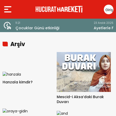
Giriş
Yap
23 Aralık 2025 - 13:14
i
Ayetlerle Filistin ve Mescid-i Aksa
Arşiv
Hanzala kimdir?
Mescid-i Aksa’daki Burak
Duvarı