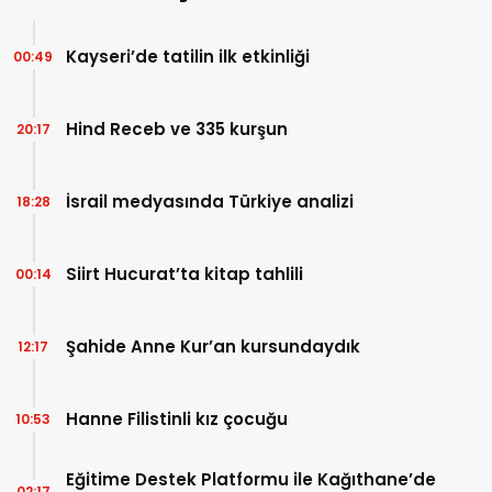
Kayseri’de tatilin ilk etkinliği
00:49
Hind Receb ve 335 kurşun
20:17
İsrail medyasında Türkiye analizi
18:28
Siirt Hucurat’ta kitap tahlili
00:14
Şahide Anne Kur’an kursundaydık
12:17
Hanne Filistinli kız çocuğu
10:53
Eğitime Destek Platformu ile Kağıthane’de
02:17