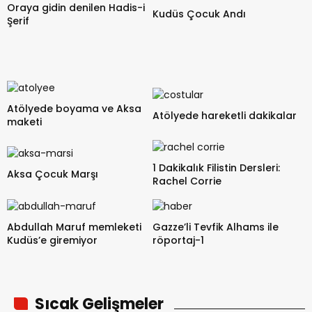
Oraya gidin denilen Hadis-i
Kudüs Çocuk Andı
Şerif
Atölyede boyama ve Aksa
Atölyede hareketli dakikalar
maketi
1 Dakikalık Filistin Dersleri:
Aksa Çocuk Marşı
Rachel Corrie
Abdullah Maruf memleketi
Gazze’li Tevfik Alhams ile
Kudüs’e giremiyor
röportaj-1
Sıcak Gelişmeler