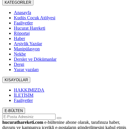
KATEGORİLER
Anasayfa
Kudüs Çocuk Atölyesi
Faaliyetler
Hucurat Hareketi
Röportaj
Haber
Arşivlik Yazılar
Manipülasyon
Nekbe
Dersler ve Dökümanlar
Dergi
Yazar yazıları
KISAYOLLAR
HAKKIMIZDA
İLETİŞİM
Faaliyetler
E-BÜLTEN
hucurathareketi.com
e-bültenine abone olarak, tarafınıza haber,
duyuru ve kampanya içerikli e-postaların gönderilmesini kabul etmiş