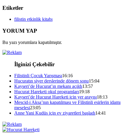
Etiketler
filistin etkinlik kitabı
YORUM YAP
Bu yazı yorumlara kapatılmıştır.
İlginizi Çekebilir
Filistinli Çocuk Yarışması
16:16
Hucuratın siyer derslerinde dönem sonu
15:04
Kayseri’de Hucurat’ın mekanı açıldı
13:57
Hucurat Hareketi okul programları
19:18
Kayseri’de Hucurat Hareketi için yer arayışı
18:13
Mescid-i Aksa’nın kapatılması ve Filistinli esirlerin idamı
meselesi
23:05
Anne Yani Kudüs için ev ziyaretleri başladı
14:41