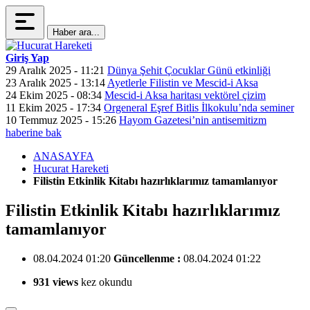
Haber ara...
Giriş Yap
29 Aralık 2025 - 11:21
Dünya Şehit Çocuklar Günü etkinliği
23 Aralık 2025 - 13:14
Ayetlerle Filistin ve Mescid-i Aksa
24 Ekim 2025 - 08:34
Mescid-i Aksa haritası vektörel çizim
11 Ekim 2025 - 17:34
Orgeneral Eşref Bitlis İlkokulu’nda seminer
10 Temmuz 2025 - 15:26
Hayom Gazetesi’nin antisemitizm
haberine bak
ANASAYFA
Hucurat Hareketi
Filistin Etkinlik Kitabı hazırlıklarımız tamamlanıyor
Filistin Etkinlik Kitabı hazırlıklarımız
tamamlanıyor
08.04.2024 01:20
Güncellenme :
08.04.2024 01:22
931 views
kez okundu