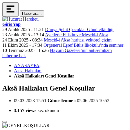
Haber ara...
Giriş Yap
29 Aralık 2025 - 11:21
Dünya Şehit Çocuklar Günü etkinliği
23 Aralık 2025 - 13:14
Ayetlerle Filistin ve Mescid-i Aksa
24 Ekim 2025 - 08:34
Mescid-i Aksa haritası vektörel çizim
11 Ekim 2025 - 17:34
Orgeneral Eşref Bitlis İlkokulu’nda seminer
10 Temmuz 2025 - 15:26
Hayom Gazetesi’nin antisemitizm
haberine bak
ANASAYFA
Aksa Halkaları
Aksâ Halkaları Genel Koşullar
Aksâ Halkaları Genel Koşullar
09.03.2023 15:51
Güncellenme :
05.06.2025 10:52
3.157 views
kez okundu