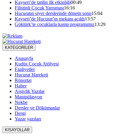
Kayseri’de tatilin ilk etkinliği
00:49
Filistinli Çocuk Yarışması
16:16
Hucuratın siyer derslerinde dönem sonu
15:04
Kayseri’de Hucurat’ın mekanı açıldı
13:57
Göktürk’te çocuklarla kamp programımız
13:29
KATEGORİLER
Anasayfa
Kudüs Çocuk Atölyesi
Faaliyetler
Hucurat Hareketi
Röportaj
Haber
Arşivlik Yazılar
Manipülasyon
Nekbe
Dersler ve Dökümanlar
Dergi
Yazar yazıları
KISAYOLLAR