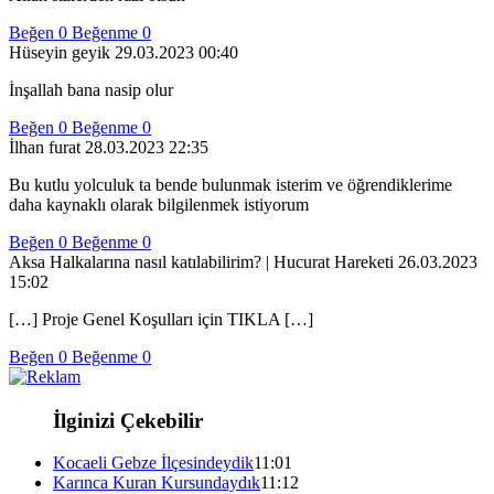
Beğen
0
Beğenme
0
Hüseyin geyik
29.03.2023 00:40
İnşallah bana nasip olur
Beğen
0
Beğenme
0
İlhan furat
28.03.2023 22:35
Bu kutlu yolculuk ta bende bulunmak isterim ve öğrendiklerime
daha kaynaklı olarak bilgilenmek istiyorum
Beğen
0
Beğenme
0
Aksa Halkalarına nasıl katılabilirim? | Hucurat Hareketi
26.03.2023
15:02
[…] Proje Genel Koşulları için TIKLA […]
Beğen
0
Beğenme
0
İlginizi Çekebilir
Kocaeli Gebze İlçesindeydik
11:01
Karınca Kuran Kursundaydık
11:12