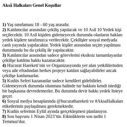
Aksâ Halkaları Genel Koşullar
1)
Yaş sınırlaması 18 - 60 yaş arasıdır.
2)
Katılımcılar arasından çekiliş yapılacak ve 10 Asil 10 Yedek kişi
seçilecektir. 10 Asil kişiden gidemeyecek durumda olanların hakları
yedek kişilere tarafımızca verilecektir. Çekilişler sosyal medyada
canlı yayında yapılacaktır. Yedek kişiler arasından seçim yapılması
durumunda bu da çekiliş ile yapılacaktır.
3)
Katılımcılar arasından sadece görevlerini eksiksiz tamamlayanlar
çekilişe katılma hakkı kazanacaktır.
4)
Hucurat Hareketi’nin ve Organizasyonda yer alan yetkililerinden
veya aile efradından herkes projeye katılım sağlayabilirler ancak
çekilişe katılamazlar.
5)
Kudüs Seferi kazananlar sadece kendileri gidebilirler.
Gidemeyecek durumda olunması halinde tur hakkını kendi istediği
bir başkasına devredemezler. Bu durumda devir hakkı yedek listeye
geçer.
6)
Sosyal medya hesaplarında @hucurathareketi ve #AksaHalkaları
etiketlerinin paylaşılması gerekmektedir.
7)
Kudüs seferinin Eylül ayında gerçekleşmesi planlanıyor.
8)
Son başvuru 1 Nisan 2023’tür. Etkinliklerin son tarihi 1
Temmuz'dur.