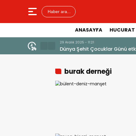
Haber ara...
ANASAYFA
HUCURAT 
23 Aralık 2025 - 13:14
Ayetlerle Filistin ve Mescid-i 
burak derneği