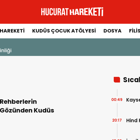
HAREKETI
KUDÜS ÇOCUK ATÖLYESI
DOSYA
FILI
Aksa
Sıca
Kayser
00:49
Rehberlerin
Gözünden Kudüs
Hind 
20:17