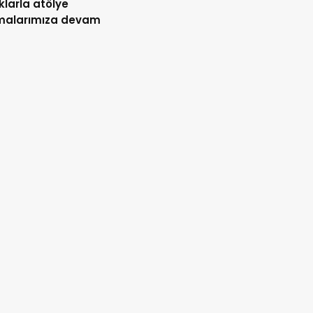
larla atölye
şmalarımıza devam