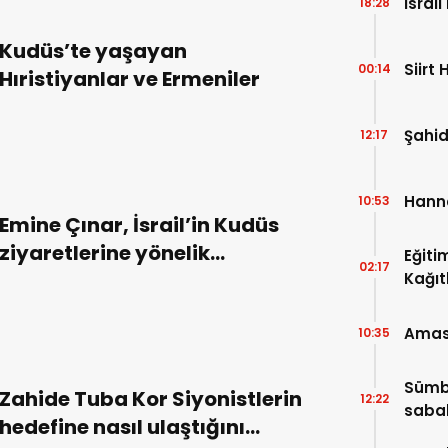
İsrai
18:28
Kudüs’te yaşayan
Siirt 
00:14
Hıristiyanlar ve Ermeniler
Şahid
12:17
Hanne
10:53
Emine Çınar, İsrail’in Kudüs
ziyaretlerine yönelik
Eğiti
02:17
politikaları
Kağıt
Amasya
10:35
Sümbü
Zahide Tuba Kor Siyonistlerin
12:22
saba
hedefine nasıl ulaştığını