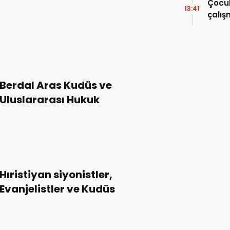
anlattı
Çocuk
13:41
çalı
Berdal Aras Kudüs ve
Uluslararası Hukuk
Hıristiyan siyonistler,
Evanjelistler ve Kudüs