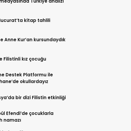
l medyasında Türkiye analizi
Hucurat’ta kitap tahlili
e Anne Kur’an kursundaydık
 Filistinli kız çocuğu
me Destek Platformu ile
hane’de okullardayız
’da bir dizi Filistin etkinliği
l Efendi’de çocuklarla
h namazı