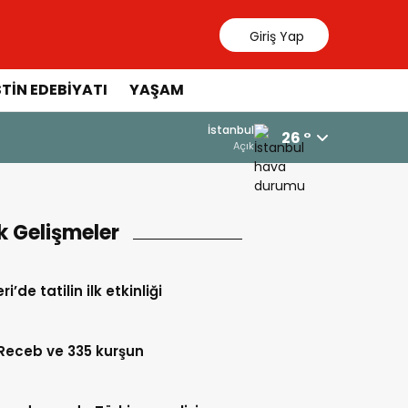
Giriş Yap
STIN EDEBIYATI
YAŞAM
24 Ekim 2025 - 08:34
İstanbul
26 °
Mescid-i Aksa haritası vektörel ç
Açık
k Gelişmeler
i’de tatilin ilk etkinliği
Receb ve 335 kurşun