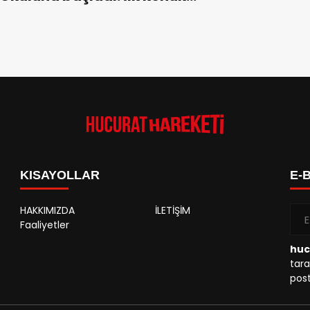
Musa Biçkioğlu
KISAYOLLAR
E-
HAKKIMIZDA
İLETİŞİM
Faaliyetler
huc
tara
post