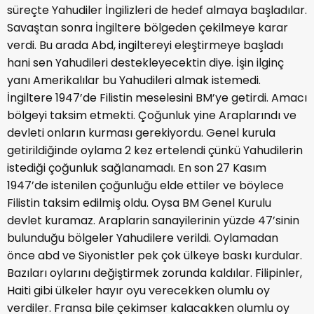
süreçte Yahudiler İngilizleri de hedef almaya başladılar.
Savaştan sonra İngiltere bölgeden çekilmeye karar
verdi. Bu arada Abd, ingiltereyi eleştirmeye başladı
hani sen Yahudileri destekleyecektin diye. İşin ilginç
yanı Amerikalılar bu Yahudileri almak istemedi.
İngiltere 1947’de Filistin meselesini BM’ye getirdi. Amacı
bölgeyi taksim etmekti. Çoğunluk yine Araplarındı ve
devleti onların kurması gerekiyordu. Genel kurula
getirildiğinde oylama 2 kez ertelendi çünkü Yahudilerin
istediği çoğunluk sağlanamadı. En son 27 Kasım
1947’de istenilen çoğunluğu elde ettiler ve böylece
Filistin taksim edilmiş oldu. Oysa BM Genel Kurulu
devlet kuramaz. Araplarin sanayilerinin yüzde 47’sinin
bulunduğu bölgeler Yahudilere verildi. Oylamadan
önce abd ve Siyonistler pek çok ülkeye baskı kurdular.
Bazıları oylarını değiştirmek zorunda kaldılar. Filipinler,
Haiti gibi ülkeler hayır oyu verecekken olumlu oy
verdiler. Fransa bile çekimser kalacakken olumlu oy