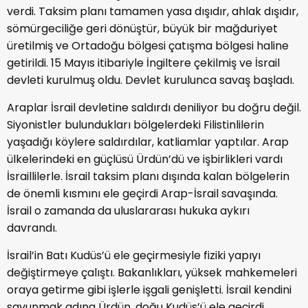
verdi. Taksim planı tamamen yasa dışıdır, ahlak dışıdır,
sömürgeciliğe geri dönüştür, büyük bir mağduriyet
üretilmiş ve Ortadoğu bölgesi çatışma bölgesi haline
getirildi. 15 Mayıs itibariyle İngiltere çekilmiş ve İsrail
devleti kurulmuş oldu. Devlet kurulunca savaş başladı.
Araplar İsrail devletine saldırdı deniliyor bu doğru değil.
Siyonistler bulundukları bölgelerdeki Filistinlilerin
yaşadığı köylere saldırdılar, katliamlar yaptılar. Arap
ülkelerindeki en güçlüsü Ürdün’dü ve işbirlikleri vardı
İsraillilerle. İsrail taksim planı dışında kalan bölgelerin
de önemli kısmını ele geçirdi Arap-İsrail savaşında.
İsrail o zamanda da uluslararası hukuka aykırı
davrandı.
İsrail’in Batı Kudüs’ü ele geçirmesiyle fiziki yapıyı
değiştirmeye çalıştı. Bakanlıkları, yüksek mahkemeleri
oraya getirme gibi işlerle işgali genişletti. İsrail kendini
savunmak adına Ürdün, doğu Kudüs’ü ele geçirdi