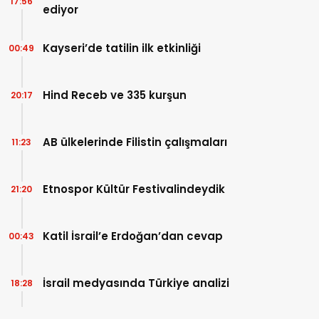
17:56
ediyor
Kayseri’de tatilin ilk etkinliği
00:49
Hind Receb ve 335 kurşun
20:17
AB ülkelerinde Filistin çalışmaları
11:23
Etnospor Kültür Festivalindeydik
21:20
Katil İsrail’e Erdoğan’dan cevap
00:43
İsrail medyasında Türkiye analizi
18:28