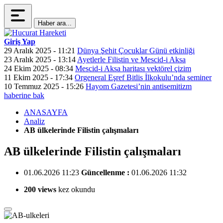
Haber ara...
Giriş Yap
29 Aralık 2025 - 11:21
Dünya Şehit Çocuklar Günü etkinliği
23 Aralık 2025 - 13:14
Ayetlerle Filistin ve Mescid-i Aksa
24 Ekim 2025 - 08:34
Mescid-i Aksa haritası vektörel çizim
11 Ekim 2025 - 17:34
Orgeneral Eşref Bitlis İlkokulu’nda seminer
10 Temmuz 2025 - 15:26
Hayom Gazetesi’nin antisemitizm
haberine bak
ANASAYFA
Analiz
AB ülkelerinde Filistin çalışmaları
AB ülkelerinde Filistin çalışmaları
01.06.2026 11:23
Güncellenme :
01.06.2026 11:32
200 views
kez okundu