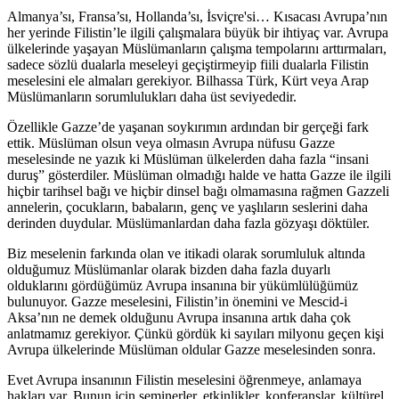
Almanya’sı, Fransa’sı, Hollanda’sı, İsviçre'si… Kısacası Avrupa’nın
her yerinde Filistin’le ilgili çalışmalara büyük bir ihtiyaç var. Avrupa
ülkelerinde yaşayan Müslümanların çalışma tempolarını arttırmaları,
sadece sözlü dualarla meseleyi geçiştirmeyip fiili dualarla Filistin
meselesini ele almaları gerekiyor. Bilhassa Türk, Kürt veya Arap
Müslümanların sorumlulukları daha üst seviyededir.
Özellikle Gazze’de yaşanan soykırımın ardından bir gerçeği fark
ettik. Müslüman olsun veya olmasın Avrupa nüfusu Gazze
meselesinde ne yazık ki Müslüman ülkelerden daha fazla “insani
duruş” gösterdiler. Müslüman olmadığı halde ve hatta Gazze ile ilgili
hiçbir tarihsel bağı ve hiçbir dinsel bağı olmamasına rağmen Gazzeli
annelerin, çocukların, babaların, genç ve yaşlıların seslerini daha
derinden duydular. Müslümanlardan daha fazla gözyaşı döktüler.
Biz meselenin farkında olan ve itikadi olarak sorumluluk altında
olduğumuz Müslümanlar olarak bizden daha fazla duyarlı
olduklarını gördüğümüz Avrupa insanına bir yükümlülüğümüz
bulunuyor. Gazze meselesini, Filistin’in önemini ve Mescid-i
Aksa’nın ne demek olduğunu Avrupa insanına artık daha çok
anlatmamız gerekiyor. Çünkü gördük ki sayıları milyonu geçen kişi
Avrupa ülkelerinde Müslüman oldular Gazze meselesinden sonra.
Evet Avrupa insanının Filistin meselesini öğrenmeye, anlamaya
hakları var. Bunun için seminerler, etkinlikler, konferanslar, kültürel