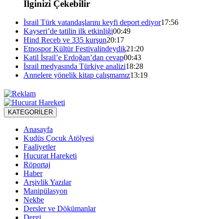
İlginizi Çekebilir
İsrail Türk vatandaşlarını keyfi deport ediyor
17:56
Kayseri’de tatilin ilk etkinliği
00:49
Hind Receb ve 335 kurşun
20:17
Etnospor Kültür Festivalindeydik
21:20
Katil İsrail’e Erdoğan’dan cevap
00:43
İsrail medyasında Türkiye analizi
18:28
Annelere yönelik kitap çalışmamız
13:19
KATEGORİLER
Anasayfa
Kudüs Çocuk Atölyesi
Faaliyetler
Hucurat Hareketi
Röportaj
Haber
Arşivlik Yazılar
Manipülasyon
Nekbe
Dersler ve Dökümanlar
Dergi