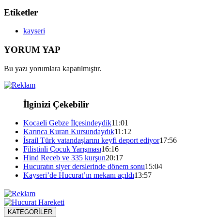
Etiketler
kayseri
YORUM YAP
Bu yazı yorumlara kapatılmıştır.
İlginizi Çekebilir
Kocaeli Gebze İlçesindeydik
11:01
Karınca Kuran Kursundaydık
11:12
İsrail Türk vatandaşlarını keyfi deport ediyor
17:56
Filistinli Çocuk Yarışması
16:16
Hind Receb ve 335 kurşun
20:17
Hucuratın siyer derslerinde dönem sonu
15:04
Kayseri’de Hucurat’ın mekanı açıldı
13:57
KATEGORİLER