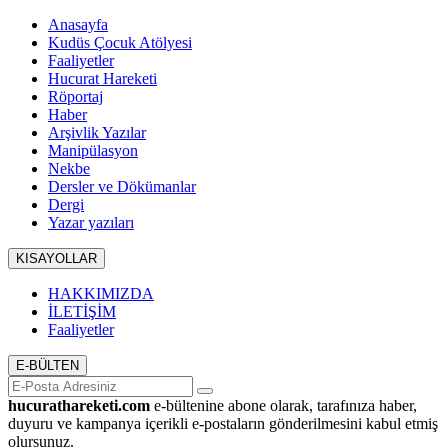
Anasayfa
Kudüs Çocuk Atölyesi
Faaliyetler
Hucurat Hareketi
Röportaj
Haber
Arşivlik Yazılar
Manipülasyon
Nekbe
Dersler ve Dökümanlar
Dergi
Yazar yazıları
KISAYOLLAR
HAKKIMIZDA
İLETİŞİM
Faaliyetler
E-BÜLTEN
hucurathareketi.com
e-bültenine abone olarak, tarafınıza haber,
duyuru ve kampanya içerikli e-postaların gönderilmesini kabul etmiş
olursunuz.