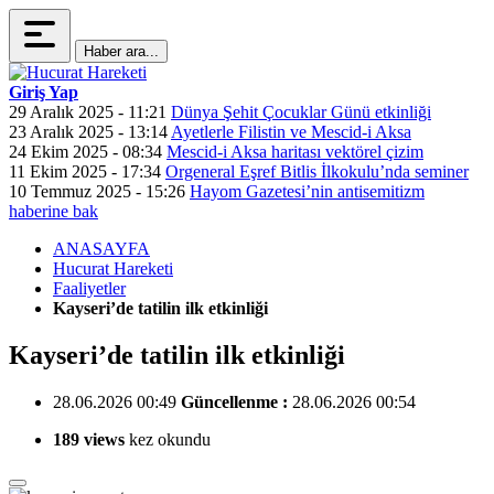
Haber ara...
Giriş Yap
29 Aralık 2025 - 11:21
Dünya Şehit Çocuklar Günü etkinliği
23 Aralık 2025 - 13:14
Ayetlerle Filistin ve Mescid-i Aksa
24 Ekim 2025 - 08:34
Mescid-i Aksa haritası vektörel çizim
11 Ekim 2025 - 17:34
Orgeneral Eşref Bitlis İlkokulu’nda seminer
10 Temmuz 2025 - 15:26
Hayom Gazetesi’nin antisemitizm
haberine bak
ANASAYFA
Hucurat Hareketi
Faaliyetler
Kayseri’de tatilin ilk etkinliği
Kayseri’de tatilin ilk etkinliği
28.06.2026 00:49
Güncellenme :
28.06.2026 00:54
189 views
kez okundu