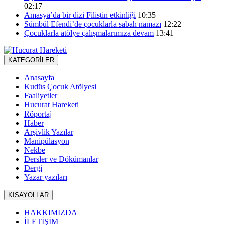
02:17
Amasya’da bir dizi Filistin etkinliği
10:35
Sümbül Efendi’de çocuklarla sabah namazı
12:22
Çocuklarla atölye çalışmalarımıza devam
13:41
KATEGORİLER
Anasayfa
Kudüs Çocuk Atölyesi
Faaliyetler
Hucurat Hareketi
Röportaj
Haber
Arşivlik Yazılar
Manipülasyon
Nekbe
Dersler ve Dökümanlar
Dergi
Yazar yazıları
KISAYOLLAR
HAKKIMIZDA
İLETİŞİM