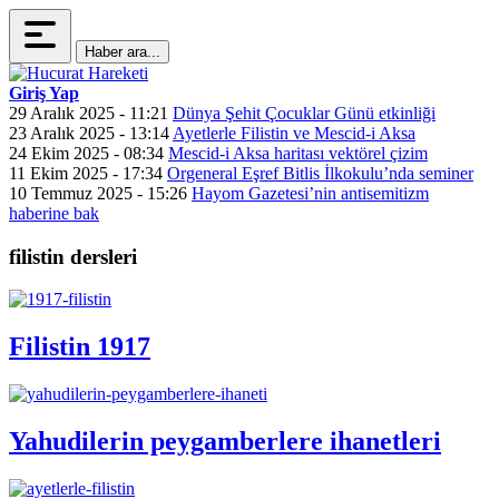
Haber ara...
Giriş Yap
29 Aralık 2025 - 11:21
Dünya Şehit Çocuklar Günü etkinliği
23 Aralık 2025 - 13:14
Ayetlerle Filistin ve Mescid-i Aksa
24 Ekim 2025 - 08:34
Mescid-i Aksa haritası vektörel çizim
11 Ekim 2025 - 17:34
Orgeneral Eşref Bitlis İlkokulu’nda seminer
10 Temmuz 2025 - 15:26
Hayom Gazetesi’nin antisemitizm
haberine bak
filistin dersleri
Filistin 1917
Yahudilerin peygamberlere ihanetleri