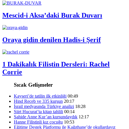
Mescid-i Aksa’daki Burak Duvarı
Oraya gidin denilen Hadis-i Şerif
1 Dakikalık Filistin Dersleri: Rachel
Corrie
Sıcak Gelişmeler
Kayseri’de tatilin ilk etkinliği
00:49
Hind Receb ve 335 kurşun
20:17
İsrail medyasında Türkiye analizi
18:28
Siirt Hucurat’ta kitap tahlili
00:14
Şahide Anne Kur’an kursundaydık
12:17
Hanne Filistinli kız çocuğu
10:53
Eğitime Destek Platformu ile Kağıthane’de okullardayız