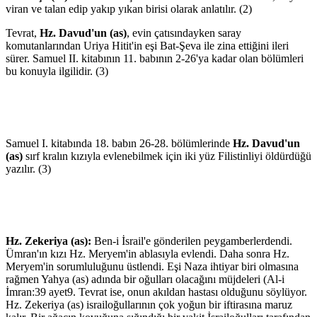
viran ve talan edip yakıp yıkan birisi olarak anlatılır. (2)
Tevrat,
Hz. Davud'un (as)
, evin çatısındayken saray
komutanlarından Uriya Hitit'in eşi Bat-Şeva ile zina ettiğini ileri
sürer. Samuel II. kitabının 11. babının 2-26'ya kadar olan bölümleri
bu konuyla ilgilidir. (3)
Samuel I. kitabında 18. babın 26-28. bölümlerinde
Hz. Davud'un
(as)
sırf kralın kızıyla evlenebilmek için iki yüz Filistinliyi öldürdüğü
yazılır. (3)
Hz. Zekeriya (as):
Ben-i İsrail'e gönderilen peygamberlerdendi.
Ümran'ın kızı Hz. Meryem'in ablasıyla evlendi. Daha sonra Hz.
Meryem'in sorumluluğunu üstlendi. Eşi Naza ihtiyar biri olmasına
rağmen Yahya (as) adında bir oğulları olacağını müjdeleri (Al-i
İmran:39 ayet9. Tevrat ise, onun akıldan hastası olduğunu söylüyor.
Hz. Zekeriya (as) israiloğullarının çok yoğun bir iftirasına maruz