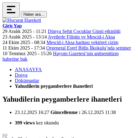
Haber ara...
Giriş Yap
29 Aralık 2025 - 11:21
Dünya Şehit Çocuklar Günü etkinliği
23 Aralık 2025 - 13:14
Ayetlerle Filistin ve Mescid-i Aksa
24 Ekim 2025 - 08:34
Mescid-i Aksa haritası vektörel çizim
11 Ekim 2025 - 17:34
Orgeneral Eşref Bitlis İlkokulu’nda seminer
10 Temmuz 2025 - 15:26
Hayom Gazetesi’nin antisemitizm
haberine bak
ANASAYFA
Dosya
Dökümanlar
Yahudilerin peygamberlere ihanetleri
Yahudilerin peygamberlere ihanetleri
23.12.2025 16:27
Güncellenme :
26.12.2025 11:38
399 views
kez okundu