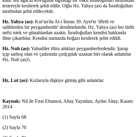
kalır. Bir ağacın kovuğuna sığındığı bir vakit İsrailoğulları tarafından
testereyle kesilerek şehit edilir. Oğlu Hz. Yahya (as) da İsrailoğulları
tarafından şehit edilecektir.
Hz. Yahya (as):
Kur'an'da Al-i İmran 39. Ayet'te 'iffetli ve
salihlerden bir peygamberdir' denilmektedir. Hz. Yahya (as) her türlü
nefsi istek ve günahlardan uzaktı. İsrailoğulları kendisi hakkında
fitne çıkardılar. Kendisi namazda boğazı kesilerek şehit edildi.
Hz. Nuh (as):
Yahudiler iftira attıkları peygamberlerdendir. Şarap
içip sarhoş olan ve çadırında çırılçıplak uzanan biri olarak anlatırlar
Hz. Nuh (as)'ı.
Hz. Lut (as):
Kızlarıyla ilişkiye girmiş gibi anlatırlar.
Kaynak:
Nil ile Fırat Efsanesi, Altay Yayınları, Aydın Altay, Kasım
2014
(1) Sayfa 68
(2) Sayfa 70