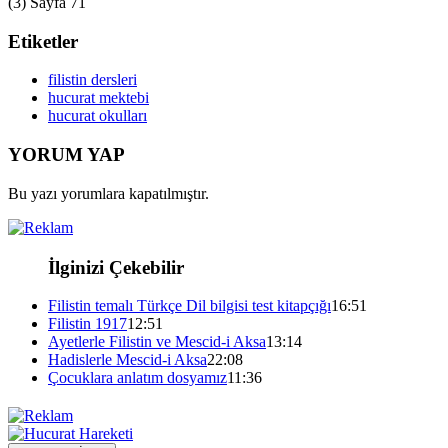
(3) Sayfa 71
Etiketler
filistin dersleri
hucurat mektebi
hucurat okulları
YORUM YAP
Bu yazı yorumlara kapatılmıştır.
İlginizi Çekebilir
Filistin temalı Türkçe Dil bilgisi test kitapçığı
16:51
Filistin 1917
12:51
Ayetlerle Filistin ve Mescid-i Aksa
13:14
Hadislerle Mescid-i Aksa
22:08
Çocuklara anlatım dosyamız
11:36