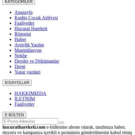
KATEGORİLER
Anasayfa
Kudüs Çocuk Atölyesi
Faaliyetler
Hucurat Hareketi
Röportaj
Haber
Arşivlik Yazılar
Manipülasyon
Nekbe
Dersler ve Dökümanlar
Dergi
Yazar yazıları
KISAYOLLAR
HAKKIMIZDA
İLETİŞİM
Faaliyetler
E-BÜLTEN
hucurathareketi.com
e-bültenine abone olarak, tarafınıza haber,
duyuru ve kampanya içerikli e-postaların gönderilmesini kabul etmiş