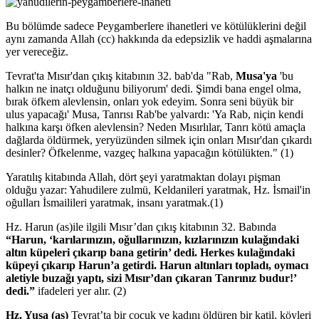
Bu bölümde sadece Peygamberlere ihanetleri ve kötülüklerini değil
aynı zamanda Allah (cc) hakkında da edepsizlik ve haddi aşmalarına
yer vereceğiz.
Tevrat'ta Mısır'dan çıkış kitabının 32. bab'da "Rab,
Musa'ya
'bu
halkın ne inatçı olduğunu biliyorum' dedi. Şimdi bana engel olma,
bırak öfkem alevlensin, onları yok edeyim. Sonra seni büyük bir
ulus yapacağı' Musa, Tanrısı Rab'be yalvardı: 'Ya Rab, niçin kendi
halkına karşı öfken alevlensin? Neden Mısırlılar, Tanrı kötü amaçla
dağlarda öldürmek, yeryüzünden silmek için onları Mısır'dan çıkardı
desinler? Öfkelenme, vazgeç halkına yapacağın kötülükten." (1)
Yaratılış kitabında Allah, dört şeyi yaratmaktan dolayı pişman
olduğu yazar: Yahudilere zulmü, Keldanileri yaratmak, Hz. İsmail'in
oğulları İsmailileri yaratmak, insanı yaratmak.(1)
Hz. Harun (as)ile ilgili Mısır’dan çıkış kitabının 32. Babında
“Harun, ‘karılarınızın, oğullarınızın, kızlarınızın kulağındaki
altın küpeleri çıkarıp bana getirin’ dedi. Herkes kulağındaki
küpeyi çıkarıp Harun’a getirdi. Harun altınları topladı, oymacı
aletiyle buzağı yaptı, sizi Mısır’dan çıkaran Tanrınız budur!’
dedi.”
ifadeleri yer alır. (2)
Hz. Yuşa (as)
Tevrat’ta bir çocuk ve kadını öldüren bir katil, köyleri