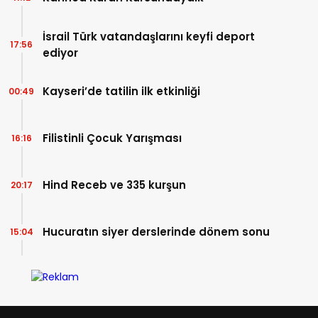
İsrail Türk vatandaşlarını keyfi deport
17:56
ediyor
Kayseri’de tatilin ilk etkinliği
00:49
Filistinli Çocuk Yarışması
16:16
Hind Receb ve 335 kurşun
20:17
Hucuratın siyer derslerinde dönem sonu
15:04