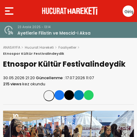
Giriş
Yap
23 Aralık 2025 - 13:14
Ayetlerle Filistin ve Mescid-i Aksa
ANASAYFA
Hucurat Hareketi
Faaliyetler
Etnospor Kültür Festivalindeydik
Etnospor Kültür Festivalindeydik
30.05.2026 21:20
Güncellenme :
17.07.2026 11:07
215 views
kez okundu