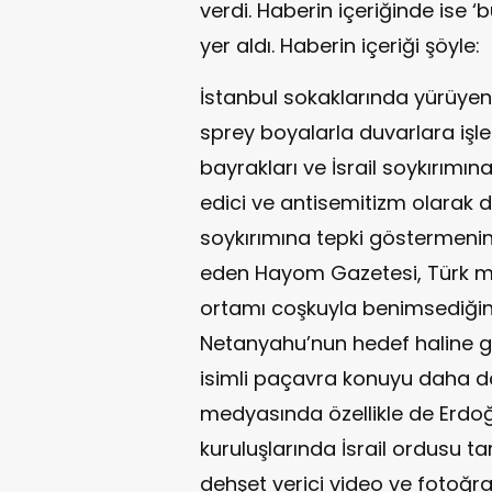
verdi. Haberin içeriğinde ise ‘
yer aldı. Haberin içeriği şöyle:
İstanbul sokaklarında yürüyen
sprey boyalarla duvarlara işlen
bayrakları ve İsrail soykırımın
edici ve antisemitizm olarak değe
soykırımına tepki göstermenin
eden Hayom Gazetesi, Türk med
ortamı coşkuyla benimsediğin
Netanyahu’nun hedef haline g
isimli paçavra konuyu daha da
medyasında özellikle de Erd
kuruluşlarında İsrail ordusu tar
dehşet verici video ve fotoğra