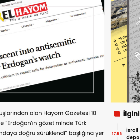
luşlarından olan Hayom Gazetesi 10
İlgin
e “Erdoğan’ın gözetiminde Türk
İsrai
daya doğru sürüklendi” başlığına yer
17:56
depor