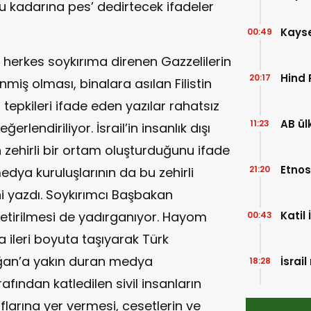
bu kadarına pes’ dedirtecek ifadeler
Kayser
00:49
 herkes soykırıma direnen Gazzelilerin
Hind 
20:17
miş olması, binalara asılan Filistin
a tepkileri ifade eden yazılar rahatsız
AB ül
11:23
rlendiriliyor. İsrail’in insanlık dışı
 zehirli bir ortam oluşturduğunu ifade
Etnos
21:20
ya kuruluşlarının da bu zehirli
i yazdı. Soykırımcı Başbakan
Katil
etirilmesi de yadırganıyor. Hayom
00:43
 ileri boyuta taşıyarak Türk
oğan’a yakın duran medya
İsrai
18:28
afından katledilen sivil insanların
flarına yer vermesi, cesetlerin ve