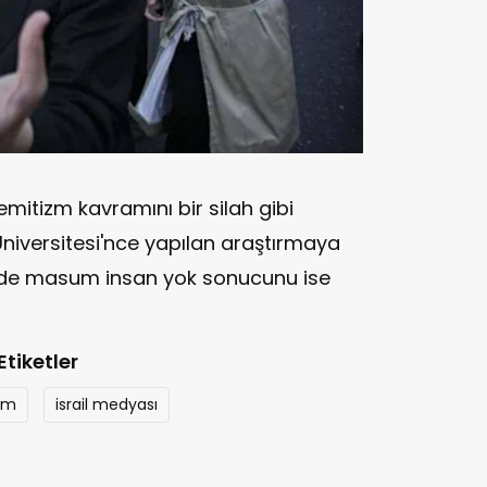
emitizm kavramını bir silah gibi
i Üniversitesi'nce yapılan araştırmaya
e'de masum insan yok sonucunu ise
Etiketler
zm
israil medyası