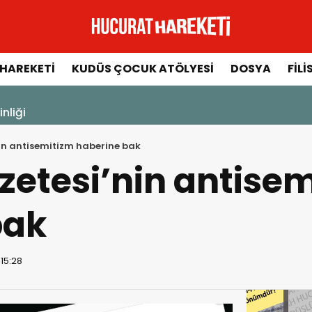
HAREKETI
KUDÜS ÇOCUK ATÖLYESI
DOSYA
FILI
ksa
n antisemitizm haberine bak
etesi’nin antisem
bak
 15:28