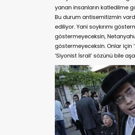
yanan insanların katledilme gö
Bu durum antisemitizmin vardı
ediliyor. Yani soykırımı göste
göstermeyeceksin, Netanyahu
göstermeyeceksin. Onlar için ‘
‘Siyonist İsrail’ sözünü bile aş