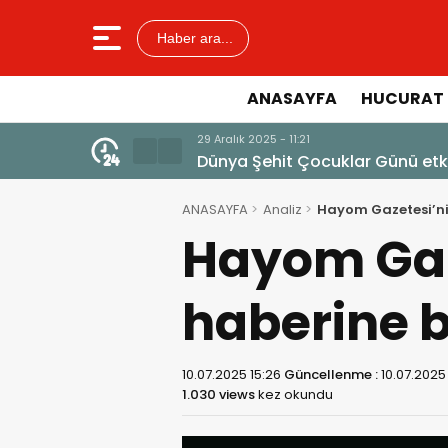
Haber ara...
ANASAYFA
HUCURAT 
23 Aralık 2025 - 13:14
Ayetlerle Filistin ve Mescid-i A
ANASAYFA
Analiz
Hayom Gazetesi’ni
Hayom Gaz
haberine 
10.07.2025 15:26
Güncellenme :
10.07.2025
1.030 views
kez okundu