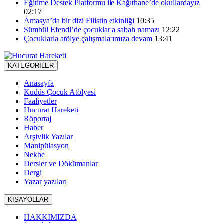
Eğitime Destek Platformu ile Kağıthane’de okullardayız
02:17
Amasya’da bir dizi Filistin etkinliği
10:35
Sümbül Efendi’de çocuklarla sabah namazı
12:22
Çocuklarla atölye çalışmalarımıza devam
13:41
KATEGORİLER
Anasayfa
Kudüs Çocuk Atölyesi
Faaliyetler
Hucurat Hareketi
Röportaj
Haber
Arşivlik Yazılar
Manipülasyon
Nekbe
Dersler ve Dökümanlar
Dergi
Yazar yazıları
KISAYOLLAR
HAKKIMIZDA