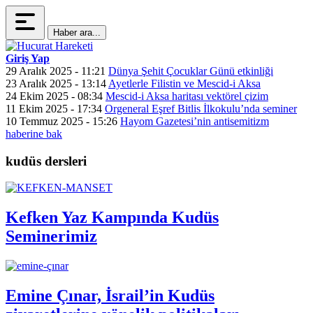
Haber ara...
Giriş Yap
29 Aralık 2025 - 11:21
Dünya Şehit Çocuklar Günü etkinliği
23 Aralık 2025 - 13:14
Ayetlerle Filistin ve Mescid-i Aksa
24 Ekim 2025 - 08:34
Mescid-i Aksa haritası vektörel çizim
11 Ekim 2025 - 17:34
Orgeneral Eşref Bitlis İlkokulu’nda seminer
10 Temmuz 2025 - 15:26
Hayom Gazetesi’nin antisemitizm
haberine bak
kudüs dersleri
Kefken Yaz Kampında Kudüs
Seminerimiz
Emine Çınar, İsrail’in Kudüs