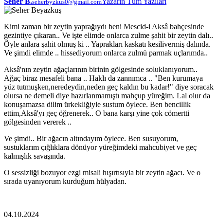
Seher B.
Yazarın Tüm Yazıları
seherbyzkus0@gmail.com
Kimi zaman bir zeytin yaprağıydı beni Mescid-i Aksâ bahçesinde
gezintiye çıkaran.. Ve işte elimde onlarca zulme şahit bir zeytin dalı..
Öyle anlara şahit olmuş ki .. Yaprakları kaskatı kesilivermiş dalında.
Ve şimdi elimde .. hissediyorum onlarca zulmü parmak uçlarımda..
Aksâ'nın zeytin ağaçlarının birinin gölgesinde soluklanıyorum..
Ağaç biraz mesafeli bana .. Haklı da zannımca .. "Ben kurumaya
yüz tutmuşken,neredeydin,neden geç kaldın bu kadar!" diye soracak
olursa ne demeli diye hazırlanmamıştı mahçup yüreğim. Lal olur da
konuşamazsa dilim ürkekliğiyle sustum öylece. Ben bencillik
ettim,Aksâ'yı geç öğrenerek.. O bana karşı yine çok cömertti
gölgesinden vererek ..
Ve şimdi.. Bir ağacın altındayım öylece. Ben susuyorum,
sustuklarım çığlıklara dönüyor yüreğimdeki mahcubiyet ve geç
kalmışlık savaşında.
O sessizliği bozuyor ezgi misali hışırtısıyla bir zeytin ağacı. Ve o
sırada uyanıyorum kurduğum hülyadan.
04.10.2024