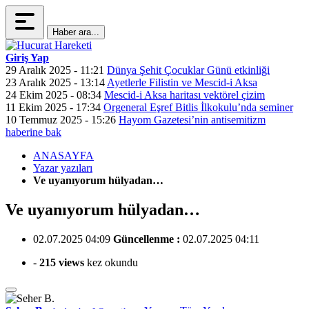
Haber ara...
Giriş Yap
29 Aralık 2025 - 11:21
Dünya Şehit Çocuklar Günü etkinliği
23 Aralık 2025 - 13:14
Ayetlerle Filistin ve Mescid-i Aksa
24 Ekim 2025 - 08:34
Mescid-i Aksa haritası vektörel çizim
11 Ekim 2025 - 17:34
Orgeneral Eşref Bitlis İlkokulu’nda seminer
10 Temmuz 2025 - 15:26
Hayom Gazetesi’nin antisemitizm
haberine bak
ANASAYFA
Yazar yazıları
Ve uyanıyorum hülyadan…
Ve uyanıyorum hülyadan…
02.07.2025 04:09
Güncellenme :
02.07.2025 04:11
-
215 views
kez okundu