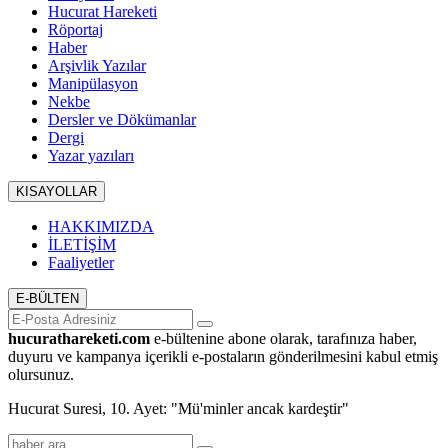
Hucurat Hareketi
Röportaj
Haber
Arşivlik Yazılar
Manipülasyon
Nekbe
Dersler ve Dökümanlar
Dergi
Yazar yazıları
KISAYOLLAR
HAKKIMIZDA
İLETİŞİM
Faaliyetler
E-BÜLTEN
hucurathareketi.com
e-bültenine abone olarak, tarafınıza haber,
duyuru ve kampanya içerikli e-postaların gönderilmesini kabul etmiş
olursunuz.
Hucurat Suresi, 10. Ayet: "Mü'minler ancak kardeştir"