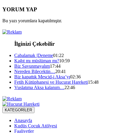
YORUM YAP
Bu yazı yorumlara kapatılmıştır.
İlginizi Çekebilir
Çabalamak |Deneme
01:22
Kağıt mı müslüman mı?
10:59
Biz Savunmayalım
17:44
Nereden Bilecektin…
20:41
Biz kapattık Mescid-i Aksa’yı
02:36
Fetih Kütüphanesi ve Hucurat Hareketi
15:48
Vuslatıma Aksa kalanım…
22:46
KATEGORİLER
Anasayfa
Kudüs Çocuk Atölyesi
Faaliyetler