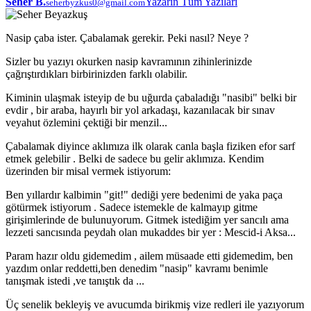
Seher B.
Yazarın Tüm Yazıları
seherbyzkus0@gmail.com
Nasip çaba ister. Çabalamak gerekir. Peki nasıl? Neye ?
Sizler bu yazıyı okurken nasip kavramının zihinlerinizde
çağrıştırdıkları birbirinizden farklı olabilir.
Kiminin ulaşmak isteyip de bu uğurda çabaladığı "nasibi" belki bir
evdir , bir araba, hayırlı bir yol arkadaşı, kazanılacak bir sınav
veyahut özlemini çektiği bir menzil...
Çabalamak diyince aklımıza ilk olarak canla başla fiziken efor sarf
etmek gelebilir . Belki de sadece bu gelir aklımıza. Kendim
üzerinden bir misal vermek istiyorum:
Ben yıllardır kalbimin "git!" dediği yere bedenimi de yaka paça
götürmek istiyorum . Sadece istemekle de kalmayıp gitme
girişimlerinde de bulunuyorum. Gitmek istediğim yer sancılı ama
lezzeti sancısında peydah olan mukaddes bir yer : Mescid-i Aksa...
Param hazır oldu gidemedim , ailem müsaade etti gidemedim, ben
yazdım onlar reddetti,ben denedim "nasip" kavramı benimle
tanışmak istedi ,ve tanıştık da ...
Üç senelik bekleyiş ve avucumda birikmiş vize redleri ile yazıyorum