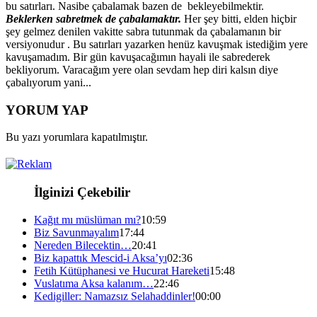
bu satırları. Nasibe çabalamak bazen de bekleyebilmektir.
Beklerken sabretmek de çabalamaktır.
Her şey bitti, elden hiçbir
şey gelmez denilen vakitte sabra tutunmak da çabalamanın bir
versiyonudur . Bu satırları yazarken henüz kavuşmak istediğim yere
kavuşamadım. Bir gün kavuşacağımın hayali ile sabrederek
bekliyorum. Varacağım yere olan sevdam hep diri kalsın diye
çabalıyorum yani...
YORUM YAP
Bu yazı yorumlara kapatılmıştır.
İlginizi Çekebilir
Kağıt mı müslüman mı?
10:59
Biz Savunmayalım
17:44
Nereden Bilecektin…
20:41
Biz kapattık Mescid-i Aksa’yı
02:36
Fetih Kütüphanesi ve Hucurat Hareketi
15:48
Vuslatıma Aksa kalanım…
22:46
Kedigiller: Namazsız Selahaddinler!
00:00