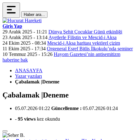
Haber ara...
Giriş Yap
29 Aralık 2025 - 11:21
Dünya Şehit Çocuklar Günü etkinliği
23 Aralık 2025 - 13:14
Ayetlerle Filistin ve Mescid-i Aksa
24 Ekim 2025 - 08:34
Mescid-i Aksa haritası vektörel çizim
11 Ekim 2025 - 17:34
Orgeneral Eşref Bitlis İlkokulu’nda seminer
10 Temmuz 2025 - 15:26
Hayom Gazetesi’nin antisemitizm
haberine bak
ANASAYFA
Yazar yazıları
Çabalamak |Deneme
Çabalamak |Deneme
05.07.2026 01:22
Güncellenme :
05.07.2026 01:24
-
95 views
kez okundu