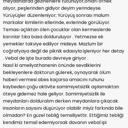
meydanlarda gezinenlere tutunuyor,onları örnek
alıyor, peşlerinden gidiyor deyim yerindeyse.
Yürüyüşler düzenleniyor; Yürüyüş sonrası malum
markalar kimilerin ellerinde, evlerinde görülüyor.
Teması açlıktan ölen çocuklar olan kermeslerde
karınlar tıka basa dolduruluyor . Yetmezse ek
yemekler takviye ediliyor mideye. Mazlum bir
coğrafyaya değil de piknik edasıyla işleniyor her detay
. Vebal de işte burada devreye giriyor .
Nasıl ki ameliyathanenin önünde sevdiklerini
bekleyenlere doktorun gülerek, oynayarak ölüm
haberi vermesi abes kaçarsa amacını ruhunu
kaybeden çoğu aktivite samimiyetsizlik aşılamaktan
öteye gidemez hale geliyor. Samimiyetsizlik ile
meydanları dolduralım derken meydanlara çıkacak
insanların sayısını düşürüyor olabilir miyiz farkında bile
olmadan? En güzel tebliğ temsiliyettir. Ettiğimiz tebliği
kendimiz temsil edemiyorsak davanın vebal ipi