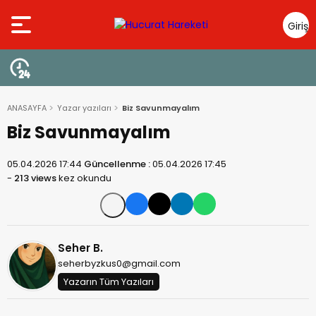
Giriş
Yap
ANASAYFA
Yazar yazıları
Biz Savunmayalım
Biz Savunmayalım
05.04.2026 17:44
Güncellenme :
05.04.2026 17:45
-
213 views
kez okundu
Seher B.
seherbyzkus0@gmail.com
Yazarın Tüm Yazıları