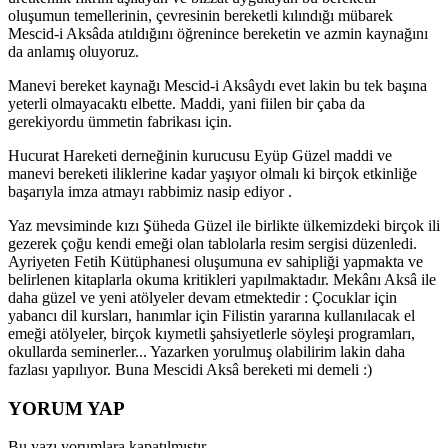
oluşumun temellerinin, çevresinin bereketli kılındığı mübarek
Mescid-i Aksâda atıldığını öğrenince bereketin ve azmin kaynağını
da anlamış oluyoruz.
Manevi bereket kaynağı Mescid-i Aksâydı evet lakin bu tek başına
yeterli olmayacaktı elbette. Maddi, yani fiilen bir çaba da
gerekiyordu ümmetin fabrikası için.
Hucurat Hareketi derneğinin kurucusu Eyüp Güzel maddi ve
manevi bereketi iliklerine kadar yaşıyor olmalı ki birçok etkinliğe
başarıyla imza atmayı rabbimiz nasip ediyor .
Yaz mevsiminde kızı Şüheda Güzel ile birlikte ülkemizdeki birçok ili
gezerek çoğu kendi emeği olan tablolarla resim sergisi düzenledi.
Ayriyeten Fetih Kütüphanesi oluşumuna ev sahipliği yapmakta ve
belirlenen kitaplarla okuma kritikleri yapılmaktadır. Mekânı Aksâ ile
daha güzel ve yeni atölyeler devam etmektedir : Çocuklar için
yabancı dil kursları, hanımlar için Filistin yararına kullanılacak el
emeği atölyeler, birçok kıymetli şahsiyetlerle söyleşi programları,
okullarda seminerler... Yazarken yorulmuş olabilirim lakin daha
fazlası yapılıyor. Buna Mescidi Aksâ bereketi mi demeli :)
YORUM YAP
Bu yazı yorumlara kapatılmıştır.