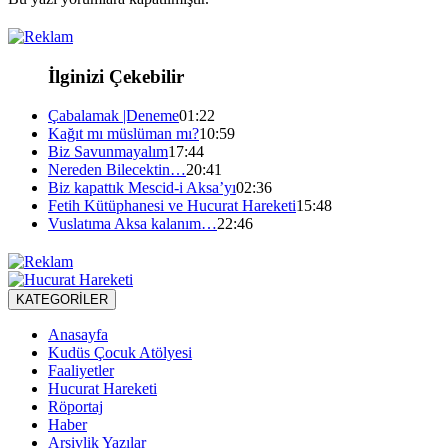
İlginizi Çekebilir
Çabalamak |Deneme
01:22
Kağıt mı müslüman mı?
10:59
Biz Savunmayalım
17:44
Nereden Bilecektin…
20:41
Biz kapattık Mescid-i Aksa’yı
02:36
Fetih Kütüphanesi ve Hucurat Hareketi
15:48
Vuslatıma Aksa kalanım…
22:46
KATEGORİLER
Anasayfa
Kudüs Çocuk Atölyesi
Faaliyetler
Hucurat Hareketi
Röportaj
Haber
Arşivlik Yazılar