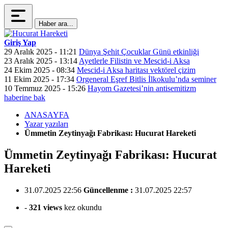
Haber ara...
Giriş Yap
29 Aralık 2025 - 11:21
Dünya Şehit Çocuklar Günü etkinliği
23 Aralık 2025 - 13:14
Ayetlerle Filistin ve Mescid-i Aksa
24 Ekim 2025 - 08:34
Mescid-i Aksa haritası vektörel çizim
11 Ekim 2025 - 17:34
Orgeneral Eşref Bitlis İlkokulu’nda seminer
10 Temmuz 2025 - 15:26
Hayom Gazetesi’nin antisemitizm
haberine bak
ANASAYFA
Yazar yazıları
Ümmetin Zeytinyağı Fabrikası: Hucurat Hareketi
Ümmetin Zeytinyağı Fabrikası: Hucurat
Hareketi
31.07.2025 22:56
Güncellenme :
31.07.2025 22:57
-
321 views
kez okundu