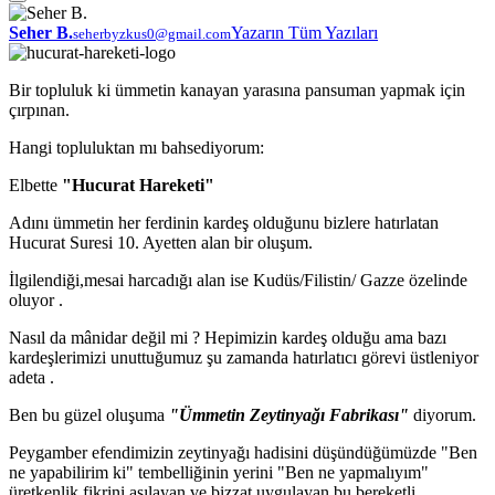
Seher B.
Yazarın Tüm Yazıları
seherbyzkus0@gmail.com
Bir topluluk ki ümmetin kanayan yarasına pansuman yapmak için
çırpınan.
Hangi topluluktan mı bahsediyorum:
Elbette
"Hucurat Hareketi"
Adını ümmetin her ferdinin kardeş olduğunu bizlere hatırlatan
Hucurat Suresi 10. Ayetten alan bir oluşum.
İlgilendiği,mesai harcadığı alan ise Kudüs/Filistin/ Gazze özelinde
oluyor .
Nasıl da mânidar değil mi ? Hepimizin kardeş olduğu ama bazı
kardeşlerimizi unuttuğumuz şu zamanda hatırlatıcı görevi üstleniyor
adeta .
Ben bu güzel oluşuma
"Ümmetin
Zeytinyağı
Fabrikası"
diyorum.
Peygamber efendimizin zeytinyağı hadisini düşündüğümüzde "Ben
ne yapabilirim ki" tembelliğinin yerini "Ben ne yapmalıyım"
üretkenlik fikrini aşılayan ve bizzat uygulayan bu bereketli