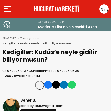
Giriş
Yap
23 Aralık 2025 - 13:14
Ayetlerle Filistin ve Mescid-i Aksa
ANASAYFA
Yazar yazıları
Kedigiller: Kudüs’e neyle gidilir biliyor musun?
Kedigiller: Kudüs’e neyle gidilir
biliyor musun?
03.07.2025 01:37
Güncellenme :
03.07.2025 05:39
-
266 views
kez okundu
Seher B.
seherbyzkus0@gmail.com