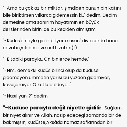
"-Ama bu çok az bir miktar, şimdiden bunun bin katını
bile biriktirsen yıllarca gidemezsin ki.." dedim. Dedim
demesine ama sanırım hayatımın en büyük
derslerinden birini de bu kediden almıştım.
"-Kudüs'e neyle gidilir biliyor musun" diye sordu bana..
cevabı çok basit ve netti zaten(!)
"-E tabiki parayla.. On binlerce hemde."
"-Hm.. demekki Kudüs bilinci olup da Kudüse
gidemeyen ümmetin yarısı bu yüzden gidemiyor,
kavuşamıyor O kutlu beldeye..."
"-Nasıl yani ?" dedim.
"-Kudüse parayla değil niyetle gidilir
. Sağlam
bir niyet alınır ve Allah, nasip edeceği zamanda bir de
bakmışsın, Kudüste,Aksâda namaz saflarından bir