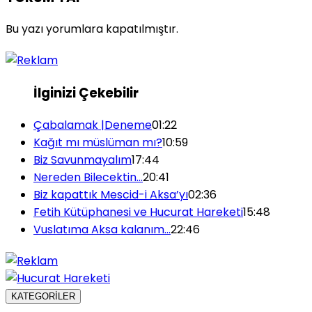
Bu yazı yorumlara kapatılmıştır.
İlginizi Çekebilir
Çabalamak |Deneme
01:22
Kağıt mı müslüman mı?
10:59
Biz Savunmayalım
17:44
Nereden Bilecektin…
20:41
Biz kapattık Mescid-i Aksa’yı
02:36
Fetih Kütüphanesi ve Hucurat Hareketi
15:48
Vuslatıma Aksa kalanım…
22:46
KATEGORİLER