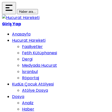
Haber ara...
Giriş Yap
Anasayfa
Hucurat Hareketi
Faaliyetler
Fetih Kütüphanesi
Dergi
Medyada Hucurat
İsranbul
Röportaj
Kudüs Çocuk Atölyesi
Atölye Dosya
Dosya
Analiz
Haber