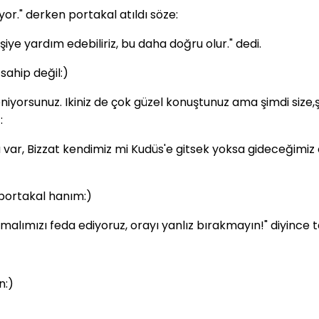
or." derken portakal atıldı söze:
şiye yardım edebiliriz, bu daha doğru olur." dedi.
sahip değil:)
eniyorsunuz. Ikiniz de çok güzel konuştunuz ama şimdi size,
:
onu var, Bizzat kendimiz mi Kudüs'e gitsek yoksa gideceğimi
 portakal hanım:)
ı,malımızı feda ediyoruz, orayı yanlız bırakmayın!" diyince 
n:)