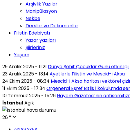
Arşivlik Yazılar
Manipülasyon
Nekbe
Dersler ve Dökümanlar
Filistin Edebiyatı
Yazar yazıları
Şiirleriniz
Yaşam
29 Aralık 2025 - 11:21
Dünya Şehit Çocuklar Günü etkinliği
23 Aralık 2025 - 13:14
Ayetlerle Filistin ve Mescid-i Aksa
24 Ekim 2025 - 08:34
Mescid-i Aksa haritası vektörel çiz
11 Ekim 2025 - 17:34
Orgeneral Eşref Bitlis İlkokulu’nda s
10 Temmuz 2025 - 15:26
Hayom Gazetesi’nin antisemiti
İstanbul
Açık
26 °
ANASAYFA