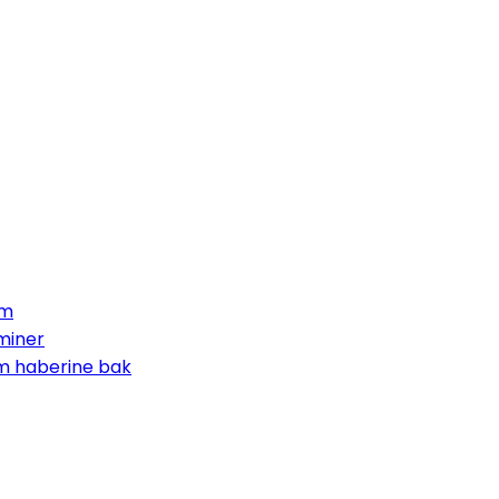
im
eminer
zm haberine bak