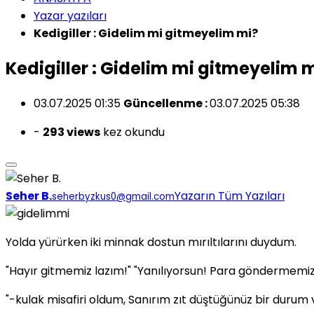
Yazar yazıları
Kedigiller : Gidelim mi gitmeyelim mi?
Kedigiller : Gidelim mi gitmeyelim 
03.07.2025 01:35
Güncellenme :
03.07.2025 05:38
-
293 views
kez okundu
Seher B.
Yazarın Tüm Yazıları
seherbyzkus0@gmail.com
Yolda yürürken iki minnak dostun mırıltılarını duydum.
"Hayır gitmemiz lazım!" "Yanılıyorsun! Para göndermemi
"-kulak misafiri oldum, Sanırım zıt düştüğünüz bir durum 