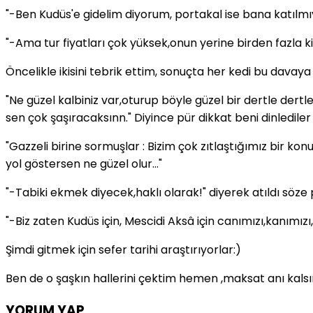
"-Ben Kudüs'e gidelim diyorum, portakal ise bana katılmıy
"-Ama tur fiyatları çok yüksek,onun yerine birden fazla ki
Öncelikle ikisini tebrik ettim, sonuçta her kedi bu davaya 
"Ne güzel kalbiniz var,oturup böyle güzel bir dertle dertl
sen çok şaşıracaksınn." Diyince pür dikkat beni dinlediler 
"Gazzeli birine sormuşlar : Bizim çok zıtlaştığımız bir k
yol göstersen ne güzel olur..."
"-Tabiki ekmek diyecek,haklı olarak!" diyerek atıldı söze
"-Biz zaten Kudüs için, Mescidi Aksâ için canımızı,kanımız
Şimdi gitmek için sefer tarihi araştırıyorlar:)
Ben de o şaşkın hallerini çektim hemen ,maksat anı kalsı
YORUM YAP