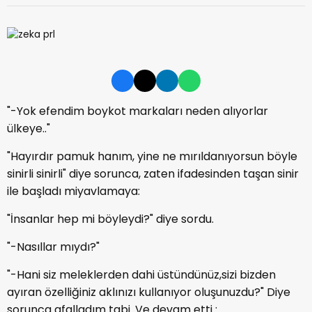
"-Yok efendim boykot markaları neden alıyorlar
ülkeye.."
"Hayırdır pamuk hanım, yine ne mırıldanıyorsun böyle
sinirli sinirli" diye sorunca, zaten ifadesinden taşan sinir
ile başladı miyavlamaya:
"İnsanlar hep mi böyleydi?" diye sordu.
"-Nasıllar mıydı?"
"-Hani siz meleklerden dahi üstündünüz,sizi bizden
ayıran özelliğiniz aklınızı kullanıyor oluşunuzdu?" Diye
sorunca afalladım tabi. Ve devam etti :