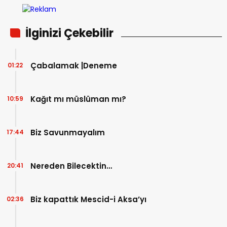
İlginizi Çekebilir
Çabalamak |Deneme
01:22
Kağıt mı müslüman mı?
10:59
Biz Savunmayalım
17:44
Nereden Bilecektin…
20:41
Biz kapattık Mescid-i Aksa’yı
02:36