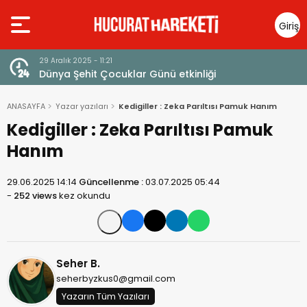
Giriş
Yap
29 Aralık 2025 - 11:21
23
Dünya Şehit Çocuklar Günü etkinliği
A
ANASAYFA
Yazar yazıları
Kedigiller : Zeka Parıltısı Pamuk Hanım
Kedigiller : Zeka Parıltısı Pamuk
Hanım
29.06.2025 14:14
Güncellenme :
03.07.2025 05:44
-
252 views
kez okundu
Seher B.
seherbyzkus0@gmail.com
Yazarın Tüm Yazıları