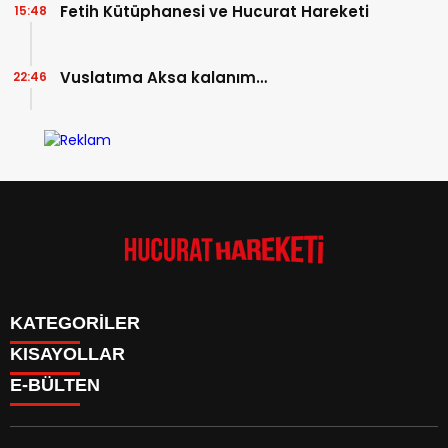
Fetih Kütüphanesi ve Hucurat Hareketi
15:48
Vuslatıma Aksa kalanım…
22:46
KATEGORİLER
KISAYOLLAR
Anasayfa
E-BÜLTEN
Kudüs Çocuk Atölyesi
HAKKIMIZDA
Faaliyetler
İLETİŞİM
Hucurat Hareketi
Faaliyetler