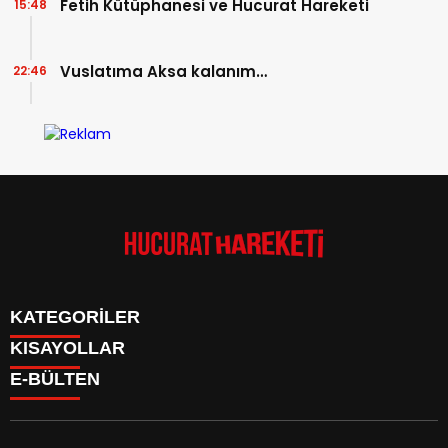
Fetih Kütüphanesi ve Hucurat Hareketi
15:48
Vuslatıma Aksa kalanım…
22:46
KATEGORİLER
KISAYOLLAR
Anasayfa
E-BÜLTEN
Kudüs Çocuk Atölyesi
HAKKIMIZDA
Faaliyetler
İLETİŞİM
Hucurat Hareketi
Faaliyetler