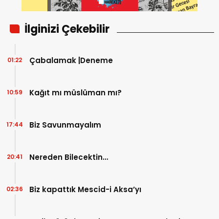
İlginizi Çekebilir
Çabalamak |Deneme
01:22
Kağıt mı müslüman mı?
10:59
Biz Savunmayalım
17:44
Nereden Bilecektin…
20:41
Biz kapattık Mescid-i Aksa’yı
02:36