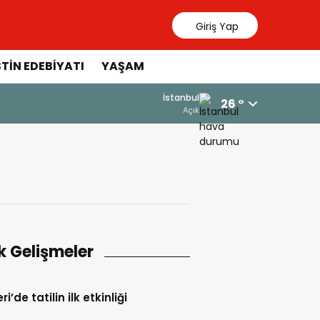
Giriş Yap
STIN EDEBIYATI
YAŞAM
İstanbul
26 °
Açık
k Gelişmeler
i’de tatilin ilk etkinliği