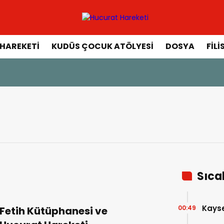
HAREKETI
KUDÜS ÇOCUK ATÖLYESI
DOSYA
FILI
Sıca
Kayser
00:49
Fetih Kütüphanesi ve