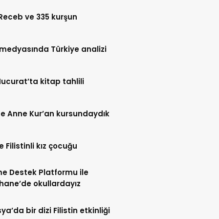
Receb ve 335 kurşun
l medyasında Türkiye analizi
Hucurat’ta kitap tahlili
e Anne Kur’an kursundaydık
 Filistinli kız çocuğu
me Destek Platformu ile
hane’de okullardayız
’da bir dizi Filistin etkinliği