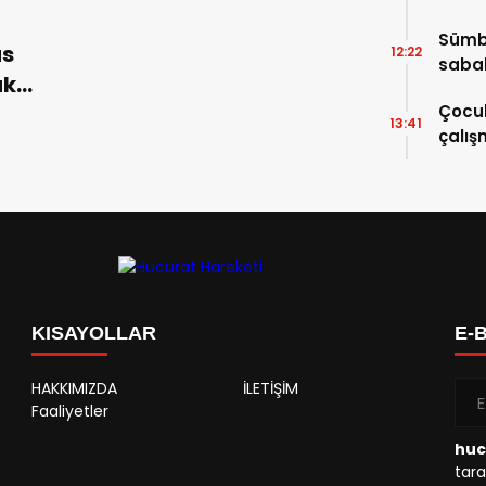
Sümbü
s
12:22
saba
uk
yesi
Çocuk
13:41
çalı
KISAYOLLAR
E-
HAKKIMIZDA
İLETİŞİM
Faaliyetler
huc
tara