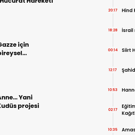
Hucurat Hareketi
Hind 
20:17
İsrai
18:28
Gazze için
Siirt 
00:14
bireysel
sorumluluk
Şahid
12:17
Hanne
10:53
Anne… Yani
Kudüs projesi
Eğiti
02:17
Kağıt
Amasya
10:35