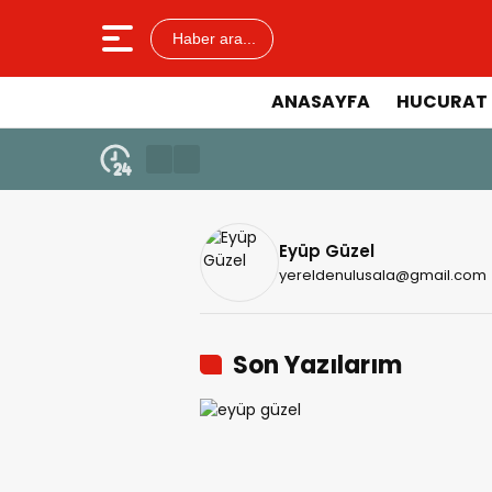
Haber ara...
ANASAYFA
HUCURAT 
Eyüp Güzel
yereldenulusala@gmail.com
Son Yazılarım