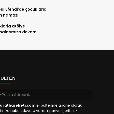
l Efendi’de çocuklarla
h namazı
larla atölye
şmalarımıza devam
BÜLTEN
urathareketi.com
e-bültenine abone olarak,
fınıza haber, duyuru ve kampanya içerikli e-