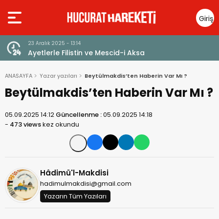
Giriş
Yap
23 Aralık 2025 - 13:14
Ayetlerle Filistin ve Mescid-i Aksa
ANASAYFA
Yazar yazıları
Beytülmakdis’ten Haberin Var Mı ?
Beytülmakdis’ten Haberin Var Mı ?
05.09.2025 14:12
Güncellenme :
05.09.2025 14:18
-
473 views
kez okundu
Hâdimü'l-Makdisi
hadimulmakdisi@gmail.com
Yazarın Tüm Yazıları