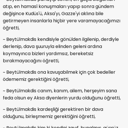
atıp, en hamasî konuşmaları yapıp sonra gündem
değişince Kudüs'ü, Aksa'yı, Gazze'yi aklına bile
getirmeyen insanlarla hiçbir yere varamayacağımızı
öğretti,
~ Beytülmakdis kendisiyle gönülden ilgilenip, derdiyle
derlenip, dava şuuruyla elinden geleni ardına
koymayınca bizleri yardımsız, bereketsiz
bırakmayacağını öğretti,
~ Beytülmakdis ona kavuşabilmek için çok bedeller
ödememiz gerektiğini öğretti,
~ Beytülmakdis canım, kanım, ailem, herşeyim sana
feda olsun ey Aksa diyenlerin yurdu olduğunu öğretti,
~ Beytülmakdis kardeşliği gerektiren bir dava
olduğunu, birleşmemiz gerektiğini öğretti,
~ Beytülmakdis kim ki kendini zayıf, bunalmış, güçsüz