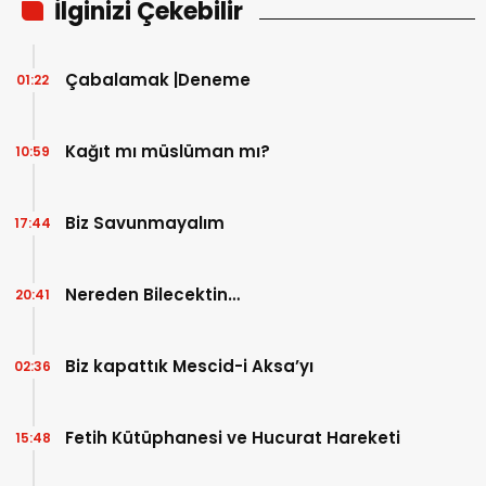
İlginizi Çekebilir
Çabalamak |Deneme
01:22
Kağıt mı müslüman mı?
10:59
Biz Savunmayalım
17:44
Nereden Bilecektin…
20:41
Biz kapattık Mescid-i Aksa’yı
02:36
Fetih Kütüphanesi ve Hucurat Hareketi
15:48