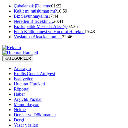
Çabalamak |Deneme
01:22
Kağıt mı müslüman mı?
10:59
Biz Savunmayalım
17:44
Nereden Bilecektin…
20:41
Biz kapattık Mescid-i Aksa’yı
02:36
Fetih Kütüphanesi ve Hucurat Hareketi
15:48
Vuslatıma Aksa kalanım…
22:46
KATEGORİLER
Anasayfa
Kudüs Çocuk Atölyesi
Faaliyetler
Hucurat Hareketi
Röportaj
Haber
Arşivlik Yazılar
Manipülasyon
Nekbe
Dersler ve Dökümanlar
Dergi
Yazar yazıları