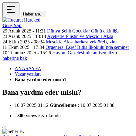
Haber ara...
Giriş Yap
29 Aralık 2025 - 11:21
Dünya Şehit Çocuklar Günü etkinliği
23 Aralık 2025 - 13:14
Ayetlerle Filistin ve Mescid-i Aksa
24 Ekim 2025 - 08:34
Mescid-i Aksa haritası vektörel çizim
11 Ekim 2025 - 17:34
Orgeneral Eşref Bitlis İlkokulu’nda seminer
10 Temmuz 2025 - 15:26
Hayom Gazetesi’nin antisemitizm
haberine bak
ANASAYFA
Yazar yazıları
Bana yardım eder misin?
Bana yardım eder misin?
10.07.2025 01:12
Güncellenme :
10.07.2025 01:38
-
300 views
kez okundu