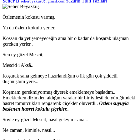
Seher B.
Yazarın Tüm Yazıları
seherbyzkus0@gmail.com
Özlemenin kokusu varmış.
Ya da özlem kokulu yerler..
Koşsan da yetişemeyeceğin ama bir o kadar da koşarak ulaşman
gereken yerler..
Sen ey güzel Mescit;
Mescid-i Aksâ..
Koşarak sana gelmeye hazırlandığım o ilk gün çok şiddetli
düşmüştüm yere...
Koşmam gerekmiyormuş diyerek emeklemeye başladım..
Emeklerken dizimden aldığım yaralar bir bir iyileşti de yüreğimdeki
hasret tomurcukları rengarenk çiçekler oluverdi..
Özlem suyuyla
beslenen
hasret
kokulu
çiçekler..
Söyle ey güzel Mescit, nasıl geleyim sana ..
Ne zaman, kiminle, nasıl...