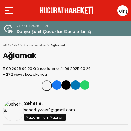
Giriş
Yap
23 Aralık 2025 - 13:14
etkinliği
Ayetlerle Filistin ve Mescid-i Aksa
ANASAYFA
Yazar yazıları
Ağlamak
Ağlamak
11.09.2025 00:20
Güncellenme :
11.09.2025 00:26
-
272 views
kez okundu
Seher B.
seherbyzkus0@gmail.com
Yazarın Tüm Yazıları