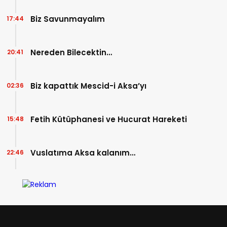
Biz Savunmayalım
17:44
Nereden Bilecektin…
20:41
Biz kapattık Mescid-i Aksa’yı
02:36
Fetih Kütüphanesi ve Hucurat Hareketi
15:48
Vuslatıma Aksa kalanım…
22:46