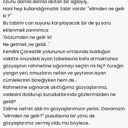
özünü damla damla akıtan bir ağlayış...
Hani hep kullandığımızbir tabir vardır: "elimden ne gelir
ki ?"
Bu tabirin can suyunu karşılayacak bir de şu soru
eklenmeli zannımca:
'Gözümden ne gelir ki!
Ne gelmeli ,ne geldi ..'
Kendini Çaresizlik yolununun ortasında bulduğun
vakitte önündeki isyan tabelasına kafa atmaktansa
gözyaşının rahmetine sığınmayı seçtin mi hiç? Yüreğin
yangın yeri, omuzların nefsin ve şeytanın isyan
cümlelerinin bineğiyken hem de...
Rahmetine sığınarak akıttığımız gözyaşlarımız,
vadesini doldurup kuruduklarında gözlerimizden ne
geldi?
Zalime nefret aldı mı gözyaşlarımızın yerini.. Davamızın
"elimden ne gelir?" pusulasına bir yönü de
gözyaşlarımız vermiş oldu mu böylece..