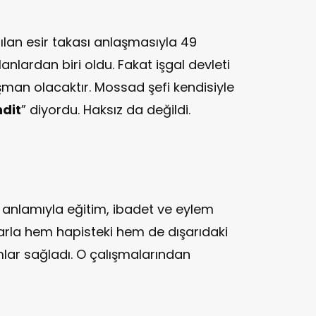
pılan esir takası anlaşmasıyla 49
nlardan biri oldu. Fakat işgal devleti
şman olacaktır. Mossad şefi kendisiyle
hdit
” diyordu. Haksız da değildi.
m anlamıyla eğitim, ibadet ve eylem
larla hem hapisteki hem de dışarıdaki
ar sağladı. O çalışmalarından