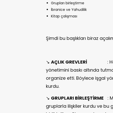
Grupları birleştirme
İbranice ve Yahudilik
Kitap çalışması
Şimdi bu başlıkları biraz açalı
↘
AÇLIK GREVLERİ
: Hapisha
yönetimini baskı altında tutmak
organize etti. Böylece işgal y
kurdu.
↘
GRUPLARI BİRLEŞTİRME
: Ma
gruplarla ilişkiler kurdu ve bu g