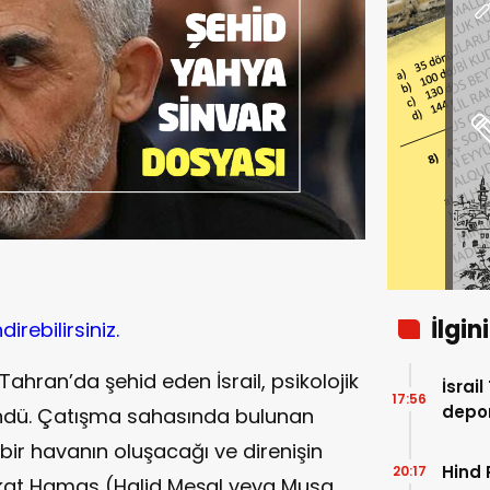
İlgin
rebilirsiniz.
Tahran’da şehid eden İsrail, psikolojik
İsrai
17:56
depor
şündü. Çatışma sahasında bulunan
ir havanın oluşacağı ve direnişin
Hind 
20:17
 Fakat Hamas (Halid Meşal veya Musa