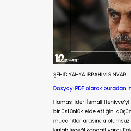
ŞEHİD YAHYA İBRAHİM SİNVAR
Dosyayı PDF olarak buradan indi
Hamas lideri İsmail Heniyye’yi 
bir üstünlük elde ettiğini dü
mücahitler arasında olumsuz b
kırılabileceği kanaati vardı.