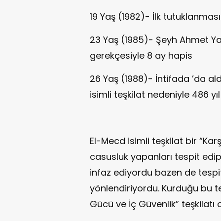
19 Yaş (1982)- İlk tutuklanması
23 Yaş (1985)- Şeyh Ahmet Yasin
gerekçesiyle 8 ay hapis
26 Yaş (1988)- İntifada ’da al
isimli teşkilat nedeniyle 486 yı
El-Mecd isimli teşkilat bir “Kar
casusluk yapanları tespit edip
infaz ediyordu bazen de tespit 
yönlendiriyordu. Kurduğu bu t
Gücü ve İç Güvenlik” teşkilatı 