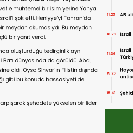
vetle muhtemel bir isim yerine Yahya
AB ül
11:23
İsrail’i şok etti. Heniyye’yi Tahran’da
in bir meydan okumasıydı. Bu meydan
İsrai
18:28
ü bir yanıt verdi.
nda oluşturduğu tedirginlik aynı
İsrai
11:36
Türki
 Batı dünyasında da görüldü. Abd,
sine aldı. Oysa Sinvar’ın Filistin dışında
Hayo
15:26
antis
ığı gibi bu konuda hassasiyeti de
Şehi
15:41
çarpışarak şehadete yükselen bir lider