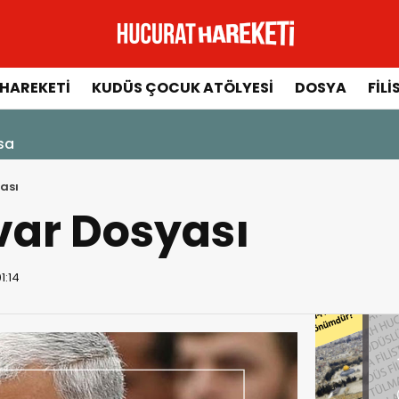
HAREKETI
KUDÜS ÇOCUK ATÖLYESI
DOSYA
FILI
ksa
ası
var Dosyası
1:14