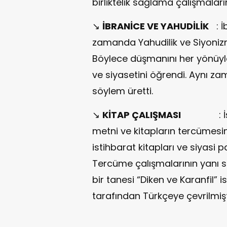
birliktelik sağlama çalışmaları
↘
İBRANİCE VE YAHUDİLİK
: İb
zamanda Yahudilik ve Siyonizm
Böylece düşmanını her yönüyle t
ve siyasetini öğrendi. Aynı za
söylem üretti.
↘
KİTAP ÇALIŞMASI
: İşgalc
metni ve kitapların tercümesini
istihbarat kitapları ve siyasi p
Tercüme çalışmalarının yanı sı
bir tanesi “Diken ve Karanfil” 
tarafından Türkçeye çevrilmişt