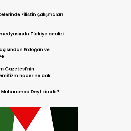
kelerinde Filistin çalışmaları
l medyasında Türkiye analizi
l açısından Erdoğan ve
ye
m Gazetesi’nin
emitizm haberine bak
d Muhammed Deyf kimdir?