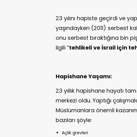
23 yılını hapiste geçirdi ve ya
yaşındayken (2011) serbest kala
onu serbest bıraktığına bin pi
ilgili “
tehlikeli ve İsrail için te
Hapishane Yaşamı:
23 yıllık hapishane hayatı ta
merkezi oldu. Yaptığı çalışma
Müslümanlara önemli kazanıml
bazıları şöyle:
Açlık grevleri