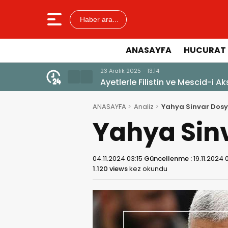
Haber ara...
ANASAYFA
HUCURAT 
23 Aralık 2025 - 13:14
Ayetlerle Filistin ve Mescid-i A
ANASAYFA
Analiz
Yahya Sinvar Dosy
Yahya Sin
04.11.2024 03:15
Güncellenme :
19.11.2024 0
1.120 views
kez okundu