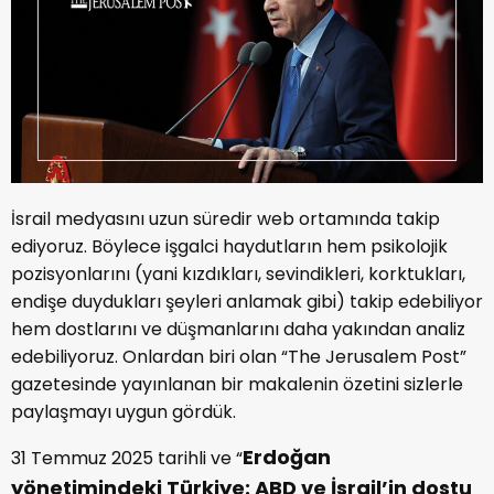
İsrail medyasını uzun süredir web ortamında takip
ediyoruz. Böylece işgalci haydutların hem psikolojik
pozisyonlarını (yani kızdıkları, sevindikleri, korktukları,
endişe duydukları şeyleri anlamak gibi) takip edebiliyor
hem dostlarını ve düşmanlarını daha yakından analiz
edebiliyoruz. Onlardan biri olan “The Jerusalem Post”
gazetesinde yayınlanan bir makalenin özetini sizlerle
paylaşmayı uygun gördük.
Erdoğan
31 Temmuz 2025 tarihli ve “
yönetimindeki Türkiye: ABD ve İsrail’in dostu