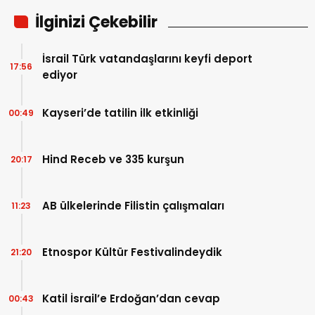
İlginizi Çekebilir
İsrail Türk vatandaşlarını keyfi deport
17:56
ediyor
Kayseri’de tatilin ilk etkinliği
00:49
Hind Receb ve 335 kurşun
20:17
AB ülkelerinde Filistin çalışmaları
11:23
Etnospor Kültür Festivalindeydik
21:20
Katil İsrail’e Erdoğan’dan cevap
00:43