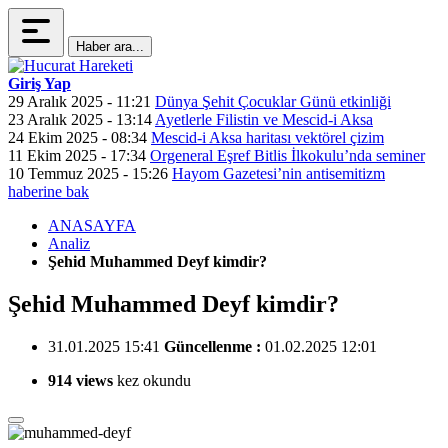
Haber ara...
Giriş Yap
29 Aralık 2025 - 11:21
Dünya Şehit Çocuklar Günü etkinliği
23 Aralık 2025 - 13:14
Ayetlerle Filistin ve Mescid-i Aksa
24 Ekim 2025 - 08:34
Mescid-i Aksa haritası vektörel çizim
11 Ekim 2025 - 17:34
Orgeneral Eşref Bitlis İlkokulu’nda seminer
10 Temmuz 2025 - 15:26
Hayom Gazetesi’nin antisemitizm
haberine bak
ANASAYFA
Analiz
Şehid Muhammed Deyf kimdir?
Şehid Muhammed Deyf kimdir?
31.01.2025 15:41
Güncellenme :
01.02.2025 12:01
914 views
kez okundu