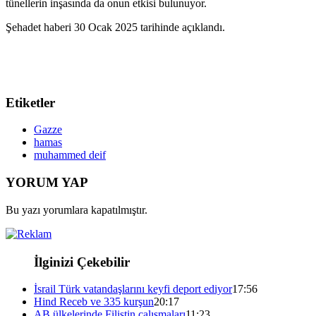
tünellerin inşasında da onun etkisi bulunuyor.
Şehadet haberi 30 Ocak 2025 tarihinde açıklandı.
Etiketler
Gazze
hamas
muhammed deif
YORUM YAP
Bu yazı yorumlara kapatılmıştır.
İlginizi Çekebilir
İsrail Türk vatandaşlarını keyfi deport ediyor
17:56
Hind Receb ve 335 kurşun
20:17
AB ülkelerinde Filistin çalışmaları
11:23