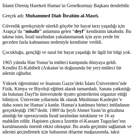
İslami Direniş Hareketi Hamas’ın Genelkurmay Başkanı denilebilir.
Gerçek adı:
Muhammed Diab İbrahim al-Masri.
Güvenlik gerekçesiyle sürekli göçebe bir hayat tarzı yaşadığı için
Arapça’da “
misafir
” anlamına gelen “
deyf
” kendisinin lakabıdır. Bu
takma isim, İsrail tarafından yakalanmamak için aynı yerde bir
geceden fazla kalmaması nedeniyle kendisine verildi.
Çocukluğu, gençliği ve nasıl bir hayat yaşadığı ile ilgili bir bilgi yok.
1965 yılında Han Yunus’ta mülteci kampında dünyaya geldi.
Kendisi El-Kabibeli (Askalan’ın doğusunda bir yer) mülteci bir
ailenin oğludur.
Yüksek öğrenimini ve lisansını Gazze’deki İslam Üniversitesi’nde
Fizik, Kimya ve Biyoloji eğitimi alarak tamamladı. Sanata yatkınlığı
da bulunan Dayf'in üniversitede tiyatro gösterilerini organize ettiği
biliniyor. Üniversite yıllarında ilk olarak Müslüman Kardeşler’e
daha sonra ise Hamas’a katılır. Hamas'a katılması birinci intifadanın
gerçekleştiği 1987'dedir. 1989’da Şeyh Ahmet Yasin’in gözaltına
alındığı bir operasyonda İsrail tarafından tutuklanır ve 16 ay
mahkûm edilir. Hapisten çıkınca İzzettin el-Kassam Tugayları’nın
kurulmasında önemli etkisi olmuştur. Bu arada geçimini sağlamak ve
ailesini geçindirmek için babasının döşeme mağazasında, taksi