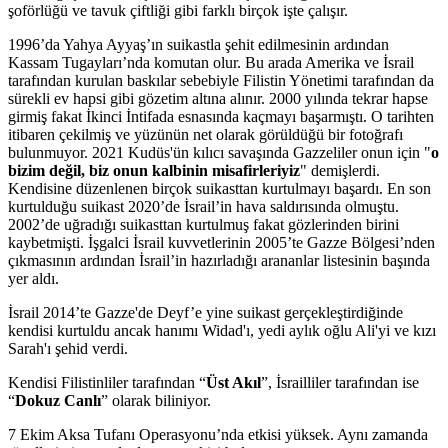
şoförlüğü ve tavuk çiftliği gibi farklı birçok işte çalışır.
1996’da Yahya Ayyaş’ın suikastla şehit edilmesinin ardından
Kassam Tugayları’nda komutan olur. Bu arada Amerika ve İsrail
tarafından kurulan baskılar sebebiyle Filistin Yönetimi tarafından da
sürekli ev hapsi gibi gözetim altına alınır. 2000 yılında tekrar hapse
girmiş fakat İkinci İntifada esnasında kaçmayı başarmıştı. O tarihten
itibaren çekilmiş ve yüzünün net olarak görüldüğü bir fotoğrafı
bulunmuyor. 2021 Kudüs'ün kılıcı savaşında Gazzeliler onun için "
o
bizim değil, biz onun kalbinin misafirleriyiz
" demişlerdi.
Kendisine düzenlenen birçok suikasttan kurtulmayı başardı. En son
kurtulduğu suikast 2020’de İsrail’in hava saldırısında olmuştu.
2002’de uğradığı suikasttan kurtulmuş fakat gözlerinden birini
kaybetmişti. İşgalci İsrail kuvvetlerinin 2005’te Gazze Bölgesi’nden
çıkmasının ardından İsrail’in hazırladığı arananlar listesinin başında
yer aldı.
İsrail 2014’te Gazze'de Deyf’e yine suikast gerçekleştirdiğinde
kendisi kurtuldu ancak hanımı Widad'ı, yedi aylık oğlu Ali'yi ve kızı
Sarah'ı şehid verdi.
Kendisi Filistinliler tarafından “
Üst Akıl
”, İsrailliler tarafından ise
“
Dokuz Canlı
” olarak biliniyor.
7 Ekim Aksa Tufanı Operasyonu’nda etkisi yüksek. Aynı zamanda