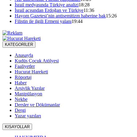
İsrail medyasında Türkiye analizi
18:28
İsrail açısından Erdoğan ve Türkiye
11:36
Hayom Gazetesi’nin antisemitizm haberine bak
15:26
Filistin ile ilgili Ermeni yalanı
19:44
KATEGORİLER
Anasayfa
Kudüs Çocuk Atölyesi
Faaliyetler
Hucurat Hareketi
Röportaj
Haber
Arşivlik Yazılar
Manipülasyon
Nekbe
Dersler ve Dökümanlar
Dergi
Yazar yazıları
KISAYOLLAR