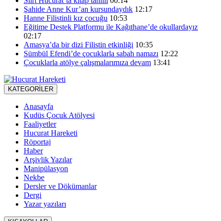
Siirt Hucurat’ta kitap tahlili
00:14
Şahide Anne Kur’an kursundaydık
12:17
Hanne Filistinli kız çocuğu
10:53
Eğitime Destek Platformu ile Kağıthane’de okullardayız
02:17
Amasya’da bir dizi Filistin etkinliği
10:35
Sümbül Efendi’de çocuklarla sabah namazı
12:22
Çocuklarla atölye çalışmalarımıza devam
13:41
KATEGORİLER
Anasayfa
Kudüs Çocuk Atölyesi
Faaliyetler
Hucurat Hareketi
Röportaj
Haber
Arşivlik Yazılar
Manipülasyon
Nekbe
Dersler ve Dökümanlar
Dergi
Yazar yazıları