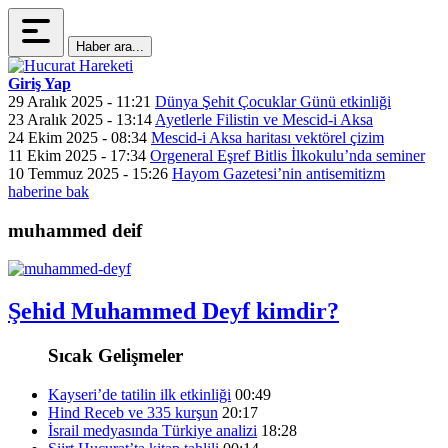
Haber ara...
Giriş Yap
29 Aralık 2025 - 11:21
Dünya Şehit Çocuklar Günü etkinliği
23 Aralık 2025 - 13:14
Ayetlerle Filistin ve Mescid-i Aksa
24 Ekim 2025 - 08:34
Mescid-i Aksa haritası vektörel çizim
11 Ekim 2025 - 17:34
Orgeneral Eşref Bitlis İlkokulu’nda seminer
10 Temmuz 2025 - 15:26
Hayom Gazetesi’nin antisemitizm
haberine bak
muhammed deif
Şehid Muhammed Deyf kimdir?
Sıcak Gelişmeler
Kayseri’de tatilin ilk etkinliği
00:49
Hind Receb ve 335 kurşun
20:17
İsrail medyasında Türkiye analizi
18:28