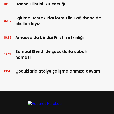
Hanne Filistinli kız çocuğu
10:53
Eğitime Destek Platformu ile Kağıthane’de
02:17
okullardayız
Amasya’da bir dizi Filistin etkinliği
10:35
Sümbül Efendi’de çocuklarla sabah
12:22
namazı
Çocuklarla atölye çalışmalarımıza devam
13:41