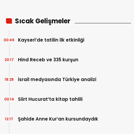
Sıcak Gelişmeler
Kayseri’de tatilin ilk etkinliği
00:49
Hind Receb ve 335 kurşun
20:17
İsrail medyasında Türkiye analizi
18:28
Siirt Hucurat’ta kitap tahlili
00:14
Şahide Anne Kur’an kursundaydık
12:17