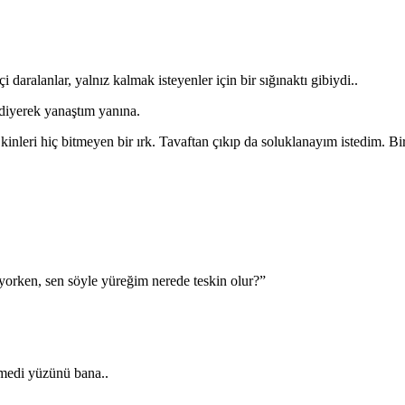
aralanlar, yalnız kalmak isteyenler için bir sığınaktı gibiydi..
” diyerek yanaştım yanına.
inleri hiç bitmeyen bir ırk. Tavaftan çıkıp da soluklanayım istedim. Bi
orken, sen söyle yüreğim nerede teskin olur?”
nmedi yüzünü bana..