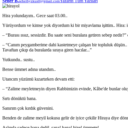
Seher B.
Yazarın Tüm Yazıları
seherbyzkus0@gmail.com
Hira yolundayım.. Gece saat 03.00..
Yürüyordum ve kimse yok diyordum ki bir miyavlama işittim.. Hira: içi d
– “Burası ıssız, sessizdir. Bu saate seni buralara getiren sebep nedir?
– “Canım peygamberime dahi kastetmeye çalışan bir topluluk düşün.. k
Tavaftan çıkıp da buralarda sıraya giren hacılar...”
Yutkundu.. sustu..
Bense ümmet adına utandım..
Utancım yüzümü kızartırken devam etti:
– “Zalime meyletmeyin diyen Rabbimizin evinde, Kâbe'de bunlar oluy
Sırtı dönüktü bana.
Sanırım çok kırdık güvenini.
Benden de zalime meyil kokusu gelir de iyice çekilir Hiraya diye dö
Aslında sadece bana değil, sana! bana! bize! ümmete!