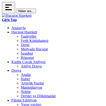
Haber ara...
Giriş Yap
Anasayfa
Hucurat Hareketi
Faaliyetler
Fetih Kütüphanesi
Dergi
Medyada Hucurat
İsranbul
Röportaj
Kudüs Çocuk Atölyesi
Atölye Dosya
Dosya
Analiz
Haber
Arşivlik Yazılar
Manipülasyon
Nekbe
Dersler ve Dökümanlar
Filistin Edebiyatı
Yazar yazıları