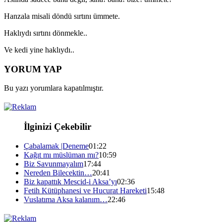
Hanzala misali döndü sırtını ümmete.
Haklıydı sırtını dönmekle..
Ve kedi yine haklıydı..
YORUM YAP
Bu yazı yorumlara kapatılmıştır.
İlginizi Çekebilir
Çabalamak |Deneme
01:22
Kağıt mı müslüman mı?
10:59
Biz Savunmayalım
17:44
Nereden Bilecektin…
20:41
Biz kapattık Mescid-i Aksa’yı
02:36
Fetih Kütüphanesi ve Hucurat Hareketi
15:48
Vuslatıma Aksa kalanım…
22:46