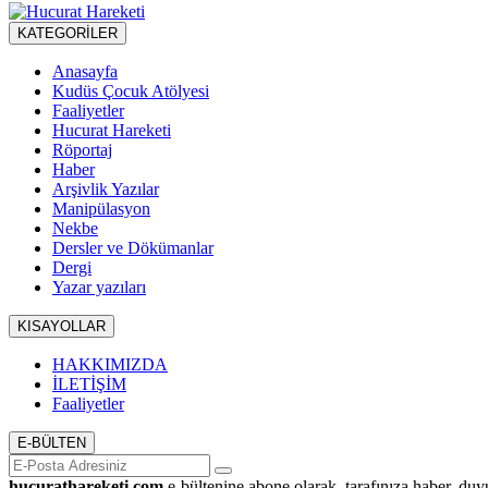
KATEGORİLER
Anasayfa
Kudüs Çocuk Atölyesi
Faaliyetler
Hucurat Hareketi
Röportaj
Haber
Arşivlik Yazılar
Manipülasyon
Nekbe
Dersler ve Dökümanlar
Dergi
Yazar yazıları
KISAYOLLAR
HAKKIMIZDA
İLETİŞİM
Faaliyetler
E-BÜLTEN
hucurathareketi.com
e-bültenine abone olarak, tarafınıza haber, duy