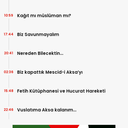
Kağıt mı müslüman mı?
10:59
Biz Savunmayalım
17:44
Nereden Bilecektin…
20:41
Biz kapattık Mescid-i Aksa’yı
02:36
Fetih Kütüphanesi ve Hucurat Hareketi
15:48
Vuslatıma Aksa kalanım…
22:46