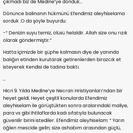
çıkmadı biz de Medine’ye döndük...
Dönünce balinanın hükmünü Efendimiz aleyhiselama
sorduk .O da şöyle buyurdu:
-“ Denizin suyu temiz, ölüsü helaldir. Allah size onu rızık
olarak göndermiştir.”
Hatta içimizde bir şüphe kalmasın diye de yanında
balığın etinden kurutarak getirenlerden birazcık et
isteyerek Kendisi de tadına baktı.
...
Hicri 9. Yılda Medine’ye Necran Hristiyanları’ndan bir
heyet geldi. Heyet çeşitli konularda Efendimiz
aleyhiselam ile görüştükten sonra aralarındaki maliye,
para vs gibi ihtilaflarda kadı sıfatıyla bulunacak
güvenilir birini istediler. Efendimiz aleyhiselam: “ Yarın
öğlen mescide gelin; size ashabım arasından güçlü,