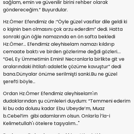
sağlam, emin ve güvenilir birini rehber olarak
göndereceğim.” Buyurdular.
Hz.Ömer Efendimiz de :“Öyle güzel vasıflar dile geldi ki
o kişinin ben olmasını çok arzu ederdim” dedi. Hatta
sonraki gün öğle namazında en ön safta bekledi
Hz.Ömer... Efendimiz aleyhiselam namazı kıldırıp
cemaate baktı ve birden gözlerime değdi gözleri....
“Gel, Ey Ümmetimin Emini! Necranlarla birlikte git ve
aralarındaki ihtilafı adaletle çözüme kavuştur” dedi
bana.Dünyalar önüme serilmişti sanki.Bu ne güzel
şerefti böyle...
Ordan Hz.Ömer Efendimiz aleyhiselam'ın
dudaklarından şu cümleleri duydum: “Temmeni ederim
ki bu oda dolusu kadar Ebu Ubeyde’m, Muaz
b.Cebel’im gibi adamlarım olsun. Onlarla İ’la-i
Kelimetullah'ı ötelere taşıyalım..."