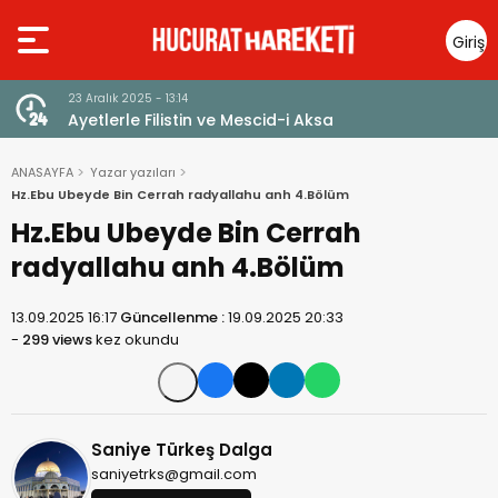
Giriş
Yap
23 Aralık 2025 - 13:14
Ayetlerle Filistin ve Mescid-i Aksa
ANASAYFA
Yazar yazıları
Hz.Ebu Ubeyde Bin Cerrah radyallahu anh 4.Bölüm
Hz.Ebu Ubeyde Bin Cerrah
radyallahu anh 4.Bölüm
13.09.2025 16:17
Güncellenme :
19.09.2025 20:33
-
299 views
kez okundu
Saniye Türkeş Dalga
saniyetrks@gmail.com