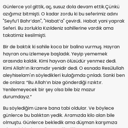
Günlerce yol gittik, aç, susuz dola devam ettik.Çünkü
azığımız bitmişti. O kadar zordu ki bu seferimiz adını
"Seyfu’l Bahr’dan", "Habat’a" çevirdi.. Habat yani yaprak
Seferi. Bu zorlukla Kızıldeniz sahillerine vardık ama
takatimiz kesilmişti.
Bir de baktık ki sahile koca bir balina vurmuş. Hayran
hayran onu izlemeye başladık. Yeyip yememek
arasında kaldık. Kimi hayvan ölüsüdür yenmez dedi.
Kimi Allah’ın ikramıdır yenidir dedi. O esnada Resûlullah
aleyhiselam'ın söyledikleri kulağımda çınladı. Sanki ben
de onlara: “Bu Allah’ın bize gönderdiği rızıktır.
Yenilemeyecek bir şey olsa bile biz mazur
durumdayız.”
Bu söylediğim üzere bana tabi oldular. Ve böylece
günlerce bu balıktan yedik. Aramızda kilo alan bile
olmuştu. Günlerce bekledik ama düşman karşımıza