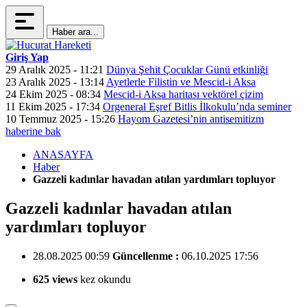
Haber ara...
Giriş Yap
29 Aralık 2025 - 11:21
Dünya Şehit Çocuklar Günü etkinliği
23 Aralık 2025 - 13:14
Ayetlerle Filistin ve Mescid-i Aksa
24 Ekim 2025 - 08:34
Mescid-i Aksa haritası vektörel çizim
11 Ekim 2025 - 17:34
Orgeneral Eşref Bitlis İlkokulu’nda seminer
10 Temmuz 2025 - 15:26
Hayom Gazetesi’nin antisemitizm
haberine bak
ANASAYFA
Haber
Gazzeli kadınlar havadan atılan yardımları topluyor
Gazzeli kadınlar havadan atılan
yardımları topluyor
28.08.2025 00:59
Güncellenme :
06.10.2025 17:56
625 views
kez okundu