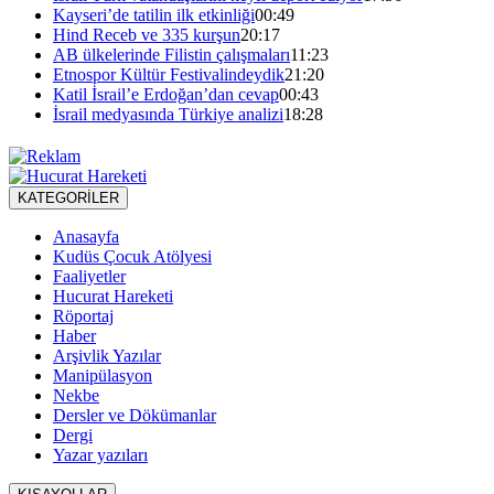
Kayseri’de tatilin ilk etkinliği
00:49
Hind Receb ve 335 kurşun
20:17
AB ülkelerinde Filistin çalışmaları
11:23
Etnospor Kültür Festivalindeydik
21:20
Katil İsrail’e Erdoğan’dan cevap
00:43
İsrail medyasında Türkiye analizi
18:28
KATEGORİLER
Anasayfa
Kudüs Çocuk Atölyesi
Faaliyetler
Hucurat Hareketi
Röportaj
Haber
Arşivlik Yazılar
Manipülasyon
Nekbe
Dersler ve Dökümanlar
Dergi
Yazar yazıları