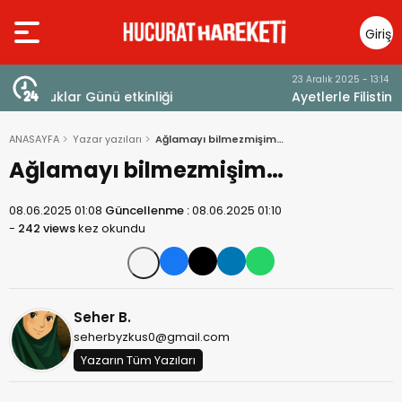
Giriş
Yap
23 Aralık 2025 - 13:14
Ayetlerle Filistin ve Mescid-i Aksa
ANASAYFA
Yazar yazıları
Ağlamayı bilmezmişim…
Ağlamayı bilmezmişim…
08.06.2025 01:08
Güncellenme :
08.06.2025 01:10
-
242 views
kez okundu
Seher B.
seherbyzkus0@gmail.com
Yazarın Tüm Yazıları