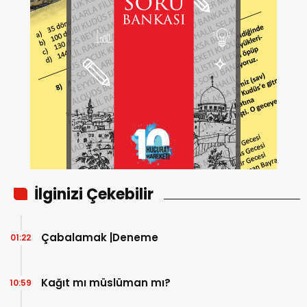
İlginizi Çekebilir
Çabalamak |Deneme
01:22
Kağıt mı müslüman mı?
10:59