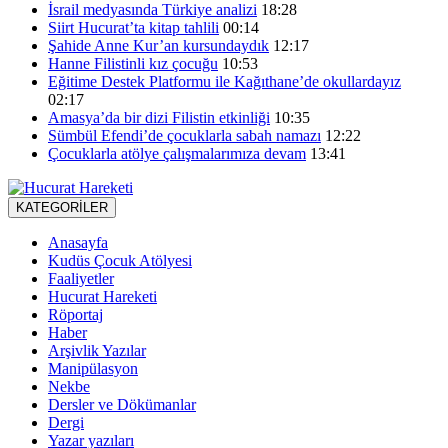
İsrail medyasında Türkiye analizi
18:28
Siirt Hucurat’ta kitap tahlili
00:14
Şahide Anne Kur’an kursundaydık
12:17
Hanne Filistinli kız çocuğu
10:53
Eğitime Destek Platformu ile Kağıthane’de okullardayız
02:17
Amasya’da bir dizi Filistin etkinliği
10:35
Sümbül Efendi’de çocuklarla sabah namazı
12:22
Çocuklarla atölye çalışmalarımıza devam
13:41
KATEGORİLER
Anasayfa
Kudüs Çocuk Atölyesi
Faaliyetler
Hucurat Hareketi
Röportaj
Haber
Arşivlik Yazılar
Manipülasyon
Nekbe
Dersler ve Dökümanlar
Dergi
Yazar yazıları