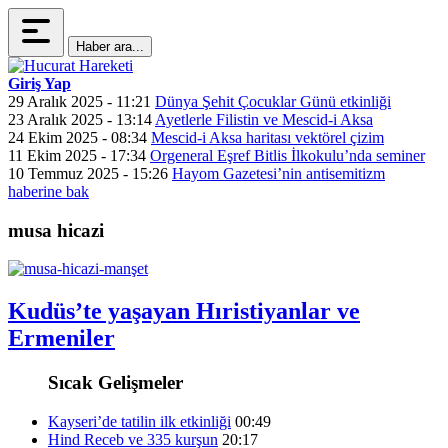
Haber ara...
Giriş Yap
29 Aralık 2025 - 11:21
Dünya Şehit Çocuklar Günü etkinliği
23 Aralık 2025 - 13:14
Ayetlerle Filistin ve Mescid-i Aksa
24 Ekim 2025 - 08:34
Mescid-i Aksa haritası vektörel çizim
11 Ekim 2025 - 17:34
Orgeneral Eşref Bitlis İlkokulu’nda seminer
10 Temmuz 2025 - 15:26
Hayom Gazetesi’nin antisemitizm
haberine bak
musa hicazi
Kudüs’te yaşayan Hıristiyanlar ve
Ermeniler
Sıcak Gelişmeler
Kayseri’de tatilin ilk etkinliği
00:49
Hind Receb ve 335 kurşun
20:17