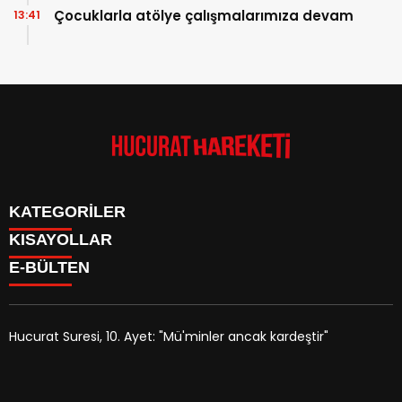
Çocuklarla atölye çalışmalarımıza devam
13:41
KATEGORİLER
KISAYOLLAR
Anasayfa
E-BÜLTEN
Kudüs Çocuk Atölyesi
HAKKIMIZDA
Faaliyetler
İLETİŞİM
Hucurat Hareketi
Faaliyetler
Röportaj
Hucurat Suresi, 10. Ayet: "Mü'minler ancak kardeştir"
Haber
hucurathareketi.com
e-bültenine abone olarak, tarafınıza
Arşivlik Yazılar
haber, duyuru ve kampanya içerikli e-postaların
Manipülasyon
gönderilmesini kabul etmiş olursunuz.