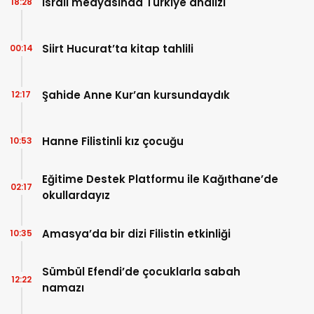
İsrail medyasında Türkiye analizi
18:28
Siirt Hucurat’ta kitap tahlili
00:14
Şahide Anne Kur’an kursundaydık
12:17
Hanne Filistinli kız çocuğu
10:53
Eğitime Destek Platformu ile Kağıthane’de
02:17
okullardayız
Amasya’da bir dizi Filistin etkinliği
10:35
Sümbül Efendi’de çocuklarla sabah
12:22
namazı