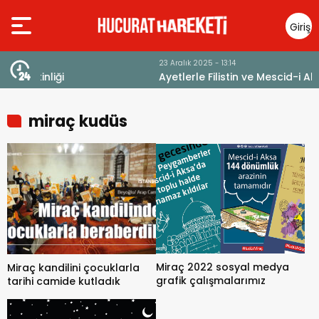
Giriş
Yap
23 Aralık 2025 - 13:14
Ayetlerle Filistin ve Mescid-i Aksa
miraç kudüs
Miraç 2022 sosyal medya
Miraç kandilini çocuklarla
grafik çalışmalarımız
tarihi camide kutladık