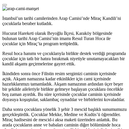
İstanbul’un tarihi camilerinden Arap Camisi’nde Miraç Kandili’ni
çocuklarla beraber kutladık.
Hucurat Hareketi olarak Beyoğlu İlçesi, Karaköy bölgesinde
bulunan tarihi Arap Camisi’nin imamı Resul Turan Hoca ile
çocuklar için Miraç’ta program tertipledik.
Resul hoca hanımı ve çocuklarıyla birlikte destek verdiği programda
çocuklar için tatlı bir hatıra bırakmak niyetiyle unutamayacakları bir
kandil akşamı geçirmelerine gayret ettik.
İkindiden sonra önce Filistin resim sergimizi caminin içerisinde
açtık. Akşam namazına kadar etkinlikler için cami içerisinde
hazırlıklarımızı tamamladık. Akşam namazının ardından üçer beşer
bir şekilde aileleriyle birlikte gelmeye başlayan çocuklara öncelikle
boş zaman ayırdık. Bu süre içerisinde çocuklar caminin içerisinde
doyasıya koşuştular, saklambaç oynadılar ve birbirlerini kovaladılar.
Daha sonra çocuklara yönelik 3 şehir 3 mescid başlıklı sunumumuzu
gerçekleştirdik. Çocuklar Mekke, Medine ve Kudüs’ü öğrendiler.
Miraç hadisesini de mescid-i aksa maketi üzerinden anlattık. Bu
arada çocukların anne ve babaları caminin diğer bölümünde hoca