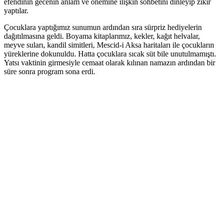
efendinin gecenin anlam ve önemine ilişkin sohbetini dinleyip zikir
yaptılar.
Çocuklara yaptığımız sunumun ardından sıra sürpriz hediyelerin
dağıtılmasına geldi. Boyama kitaplarımız, kekler, kağıt helvalar,
meyve suları, kandil simitleri, Mescid-i Aksa haritaları ile çocukların
yüreklerine dokunuldu. Hatta çocuklara sıcak süt bile unutulmamıştı.
Yatsı vaktinin girmesiyle cemaat olarak kılınan namazın ardından bir
süre sonra program sona erdi.