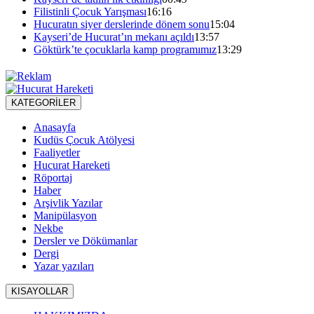
Filistinli Çocuk Yarışması
16:16
Hucuratın siyer derslerinde dönem sonu
15:04
Kayseri’de Hucurat’ın mekanı açıldı
13:57
Göktürk’te çocuklarla kamp programımız
13:29
KATEGORİLER
Anasayfa
Kudüs Çocuk Atölyesi
Faaliyetler
Hucurat Hareketi
Röportaj
Haber
Arşivlik Yazılar
Manipülasyon
Nekbe
Dersler ve Dökümanlar
Dergi
Yazar yazıları
KISAYOLLAR