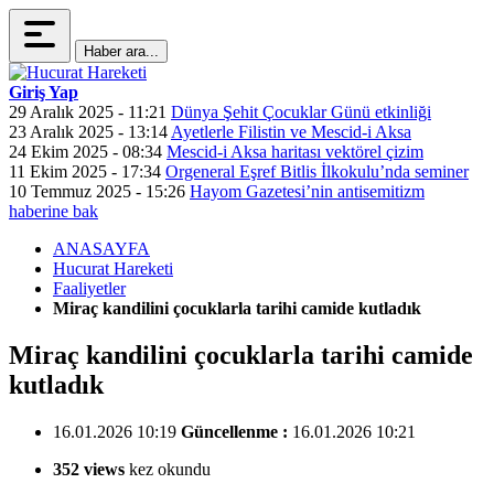
Haber ara...
Giriş Yap
29 Aralık 2025 - 11:21
Dünya Şehit Çocuklar Günü etkinliği
23 Aralık 2025 - 13:14
Ayetlerle Filistin ve Mescid-i Aksa
24 Ekim 2025 - 08:34
Mescid-i Aksa haritası vektörel çizim
11 Ekim 2025 - 17:34
Orgeneral Eşref Bitlis İlkokulu’nda seminer
10 Temmuz 2025 - 15:26
Hayom Gazetesi’nin antisemitizm
haberine bak
ANASAYFA
Hucurat Hareketi
Faaliyetler
Miraç kandilini çocuklarla tarihi camide kutladık
Miraç kandilini çocuklarla tarihi camide
kutladık
16.01.2026 10:19
Güncellenme :
16.01.2026 10:21
352 views
kez okundu