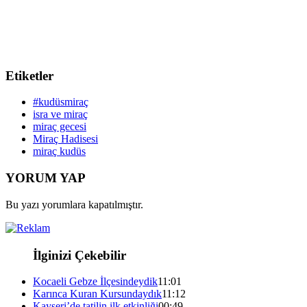
Etiketler
#kudüsmiraç
isra ve miraç
miraç gecesi
Miraç Hadisesi
miraç kudüs
YORUM YAP
Bu yazı yorumlara kapatılmıştır.
İlginizi Çekebilir
Kocaeli Gebze İlçesindeydik
11:01
Karınca Kuran Kursundaydık
11:12
Kayseri’de tatilin ilk etkinliği
00:49