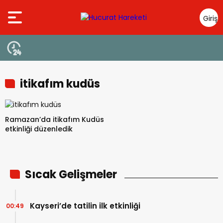
Giriş
Yap
itikafım kudüs
Ramazan’da itikafım Kudüs
etkinliği düzenledik
Sıcak Gelişmeler
Kayseri’de tatilin ilk etkinliği
00:49