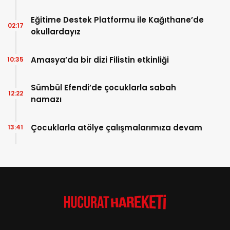
Eğitime Destek Platformu ile Kağıthane’de
02:17
okullardayız
Amasya’da bir dizi Filistin etkinliği
10:35
Sümbül Efendi’de çocuklarla sabah
12:22
namazı
Çocuklarla atölye çalışmalarımıza devam
13:41