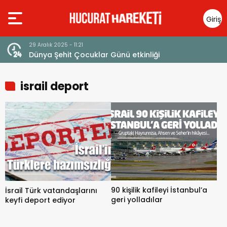
Giriş
Yap
29 Aralık 2025 - 11:21
23 Ar
Dünya Şehit Çocuklar Günü etkinliği
Ayet
israil deport
90 kişilik kafileyi İstanbul’a
İsrail Türk vatandaşlarını
geri yolladılar
keyfi deport ediyor