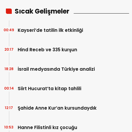
Sıcak Gelişmeler
Kayseri’de tatilin ilk etkinliği
00:49
Hind Receb ve 335 kurşun
20:17
İsrail medyasında Türkiye analizi
18:28
Siirt Hucurat’ta kitap tahlili
00:14
Şahide Anne Kur’an kursundaydık
12:17
Hanne Filistinli kız çocuğu
10:53