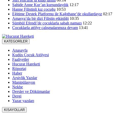
Siirt Hucurat’ta kitap tahlili
00:14
Şahide Anne Kur’an kursundaydık
12:17
Hanne Filistinli kız çocuğu
10:53
Eğitime Destek Platformu ile Kağıthane’de okullardayız
02:17
Amasya’da bir dizi Filistin etkinliği
10:35
Sümbül Efendi’de çocuklarla sabah namazı
12:22
Çocuklarla atölye çalışmalarımıza devam
13:41
KATEGORİLER
Anasayfa
Kudüs Çocuk Atölyesi
Faaliyetler
Hucurat Hareketi
Röportaj
Haber
Arşivlik Yazılar
Manipülasyon
Nekbe
Dersler ve Dökümanlar
Dergi
Yazar yazıları
KISAYOLLAR