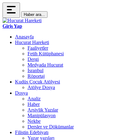
Haber ara...
Giriş Yap
Anasayfa
Hucurat Hareketi
Faaliyetler
Fetih Kütüphanesi
Dergi
Medyada Hucurat
İsranbul
Röportaj
Kudüs Çocuk Atölyesi
Atölye Dosya
Dosya
Analiz
Haber
Arşivlik Yazılar
Manipülasyon
Nekbe
Dersler ve Dökümanlar
Filistin Edebiyatı
Yazar yazıları