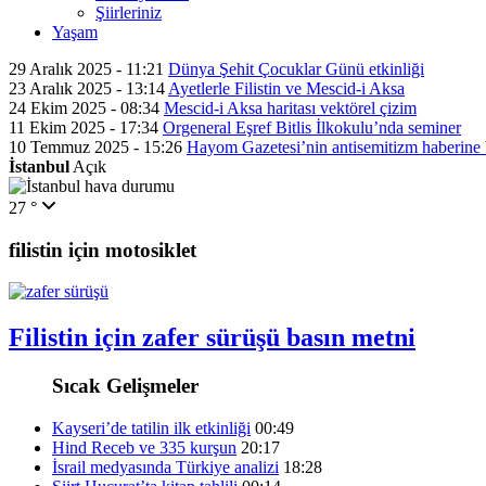
Şiirleriniz
Yaşam
29 Aralık 2025 - 11:21
Dünya Şehit Çocuklar Günü etkinliği
23 Aralık 2025 - 13:14
Ayetlerle Filistin ve Mescid-i Aksa
24 Ekim 2025 - 08:34
Mescid-i Aksa haritası vektörel çizim
11 Ekim 2025 - 17:34
Orgeneral Eşref Bitlis İlkokulu’nda seminer
10 Temmuz 2025 - 15:26
Hayom Gazetesi’nin antisemitizm haberine
İstanbul
Açık
27 °
filistin için motosiklet
Filistin için zafer sürüşü basın metni
Sıcak Gelişmeler
Kayseri’de tatilin ilk etkinliği
00:49
Hind Receb ve 335 kurşun
20:17
İsrail medyasında Türkiye analizi
18:28