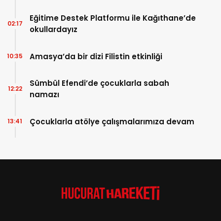
Eğitime Destek Platformu ile Kağıthane’de
02:17
okullardayız
Amasya’da bir dizi Filistin etkinliği
10:35
Sümbül Efendi’de çocuklarla sabah
12:22
namazı
Çocuklarla atölye çalışmalarımıza devam
13:41