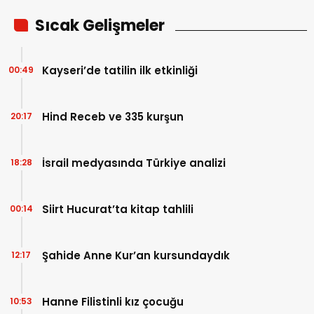
Sıcak Gelişmeler
Kayseri’de tatilin ilk etkinliği
00:49
Hind Receb ve 335 kurşun
20:17
İsrail medyasında Türkiye analizi
18:28
Siirt Hucurat’ta kitap tahlili
00:14
Şahide Anne Kur’an kursundaydık
12:17
Hanne Filistinli kız çocuğu
10:53