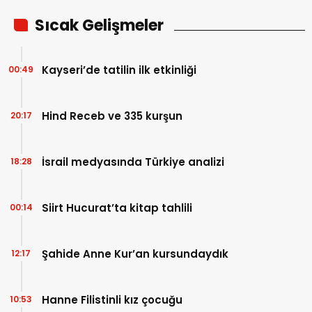
Sıcak Gelişmeler
Kayseri’de tatilin ilk etkinliği
00:49
Hind Receb ve 335 kurşun
20:17
İsrail medyasında Türkiye analizi
18:28
Siirt Hucurat’ta kitap tahlili
00:14
Şahide Anne Kur’an kursundaydık
12:17
Hanne Filistinli kız çocuğu
10:53