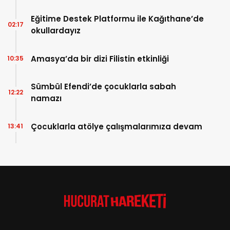
Eğitime Destek Platformu ile Kağıthane’de
02:17
okullardayız
Amasya’da bir dizi Filistin etkinliği
10:35
Sümbül Efendi’de çocuklarla sabah
12:22
namazı
Çocuklarla atölye çalışmalarımıza devam
13:41