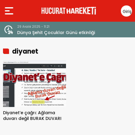
Giriş
Yap
29 Aralık 2025 - 11:21
23 Ar
Dünya Şehit Çocuklar Günü etkinliği
Ayet
diyanet
Diyanet’e çağrı: Ağlama
duvarı değil BURAK DUVARI